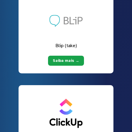
Blip (take)
Saiba mais →