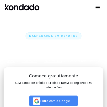
DASHBOARDS EM MINUTOS
Dashboard do Pinterest Ads no
Redash em minutos
Home
Conectores
Pinterest Ads
Pinterest Ads + Redash
Comece gratuitamente
SEM cartão de crédito | 14 dias | 10MM de registros | 30
integrações
Entre com o Google