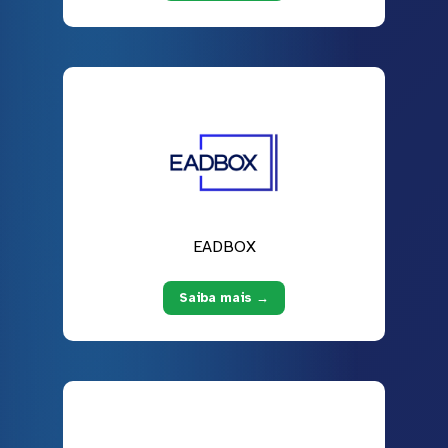
EADBOX
Saiba mais →