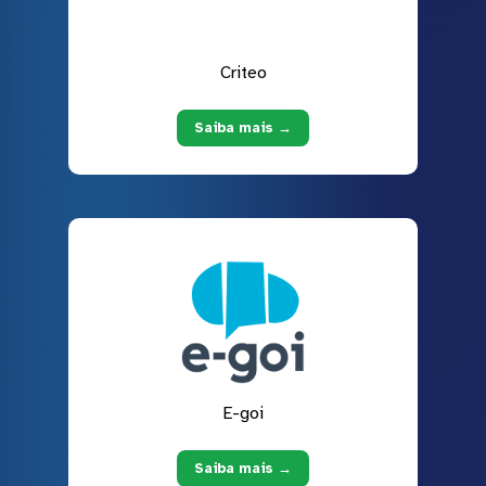
Criteo
Saiba mais →
E-goi
Saiba mais →