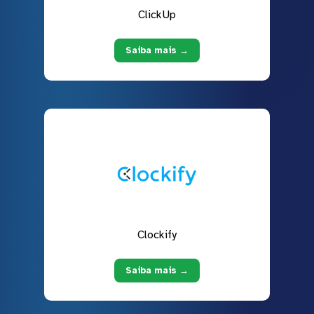
ClickUp
Saiba mais →
Clockify
Saiba mais →