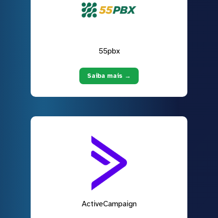
55pbx
Saiba mais →
ActiveCampaign