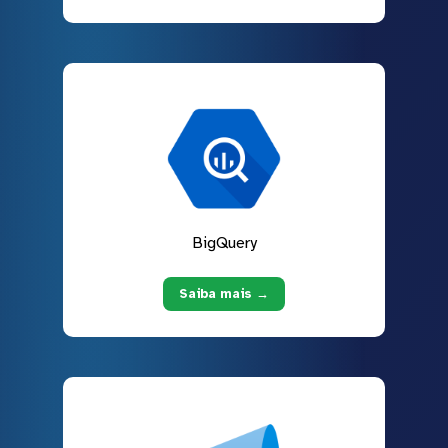
BigQuery
Saiba mais →