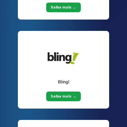
Saiba mais →
Bling!
Saiba mais →