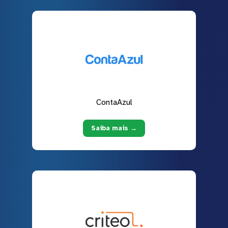
ContaAzul
Saiba mais →