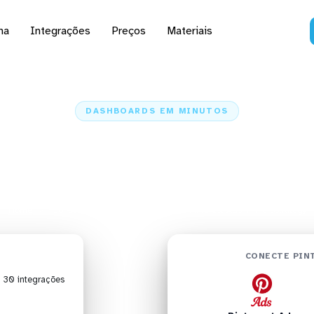
na
Integrações
Preços
Materiais
DASHBOARDS EM MINUTOS
hboard do Pinterest Ad
icrostrategy em minut
Home
Conectores
Pinterest Ads
Pinterest Ads + Microstrategy
CONECTE PIN
| 30 integrações