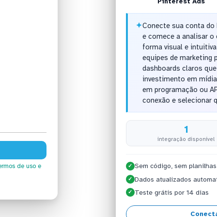
Pinterest Ads
✦
Conecte sua conta do 
e comece a analisar 
forma visual e intuiti
equipes de marketing
dashboards claros que 
investimento em mídia
em programação ou API
conexão e selecionar q
1
integração disponível
Sem código, sem planilhas
ermos de uso
e
✓
Dados atualizados automa
✓
Teste grátis por 14 dias
✓
Conecta