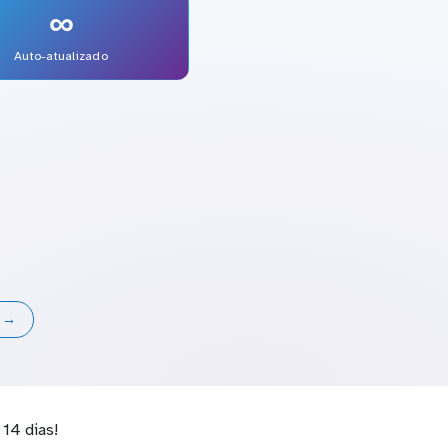
∞
Auto-atualizado
s →
14 dias!