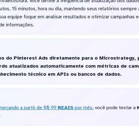
nfraestrutura. Você define a frequência de atualização dos dad
nutos, 15 minutos, hora ou dia, mantendo seus relatórios sempre
ua equipe foque em analisar resultados e otimizar campanhas
de informações.
s do Pinterest Ads diretamente para o Microstrategy, 
rds atualizados automaticamente com métricas de cam
hecimento técnico em APIs ou bancos de dados.
meçando a partir de R$ 99
REAIS
por mês
, você pode testar a
o