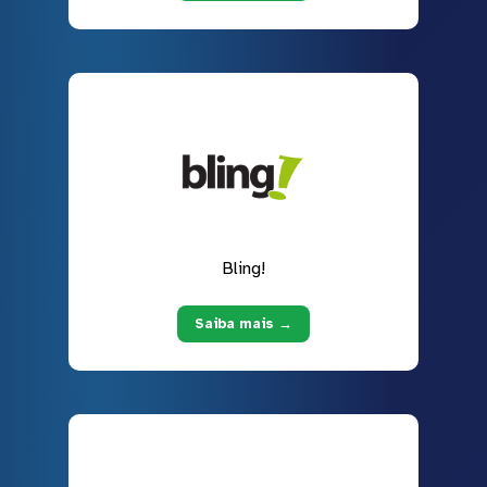
Bling!
Saiba mais →