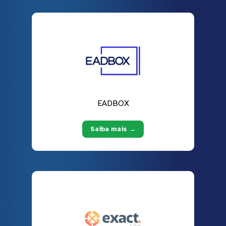
EADBOX
Saiba mais →