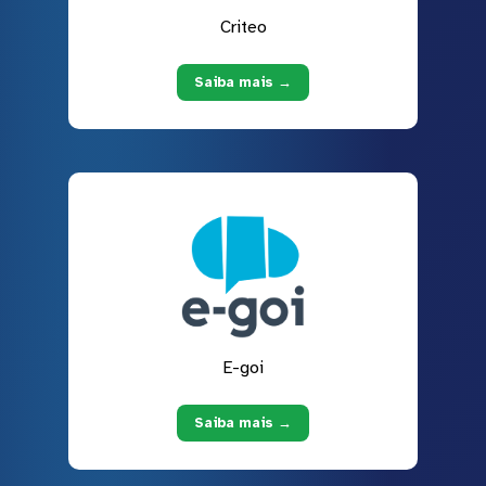
Criteo
Saiba mais →
E-goi
Saiba mais →