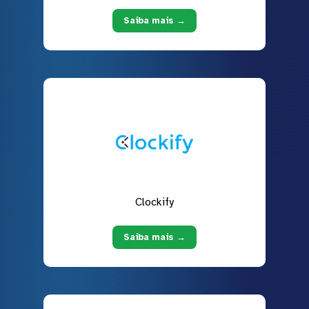
Saiba mais →
Clockify
Saiba mais →