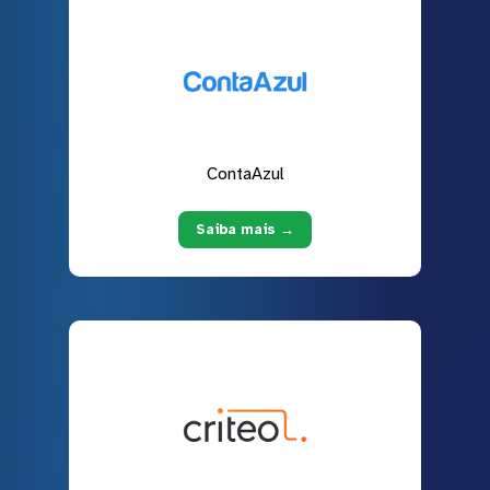
ContaAzul
Saiba mais →