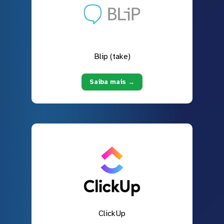
Blip (take)
Saiba mais →
ClickUp