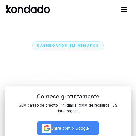
DASHBOARDS EM MINUTOS
Dashboard do MongoDB no
Microstrategy em minutos
Home
Conectores
MongoDB
MongoDB + Microstrategy
Comece gratuitamente
SEM cartão de crédito | 14 dias | 10MM de registros | 30
integrações
Entre com o Google