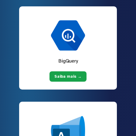
BigQuery
Saiba mais →