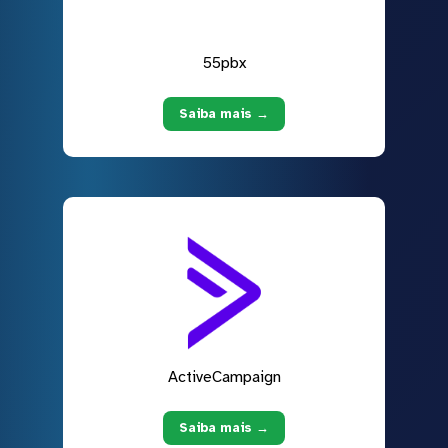
55pbx
Saiba mais →
ActiveCampaign
Saiba mais →