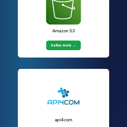
Amazon S3
Saiba mais →
api4com