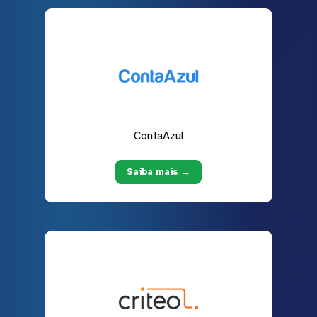
ContaAzul
Saiba mais →