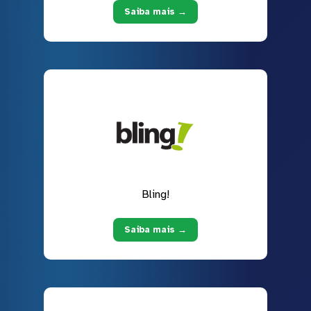
Saiba mais →
Bling!
Saiba mais →