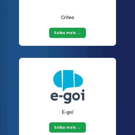
Criteo
Saiba mais →
E-goi
Saiba mais →