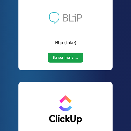
Blip (take)
Saiba mais →