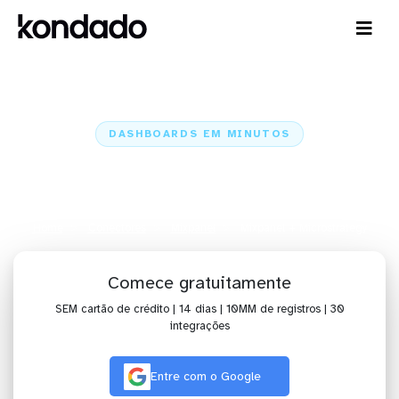
DASHBOARDS EM MINUTOS
Dashboard do Mixpanel no
Microstrategy em minutos
Home
Conectores
Mixpanel
Mixpanel + Microstrategy
Comece gratuitamente
SEM cartão de crédito | 14 dias | 10MM de registros | 30
integrações
Entre com o Google