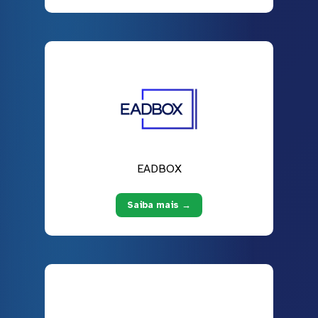
EADBOX
Saiba mais →