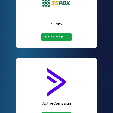
55pbx
Saiba mais →
ActiveCampaign