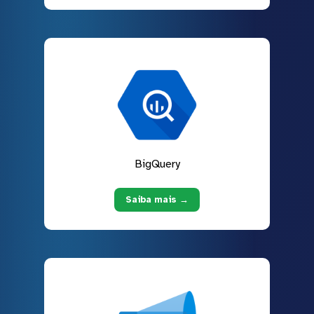
BigQuery
Saiba mais →