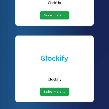
ClickUp
Saiba mais →
Clockify
Saiba mais →