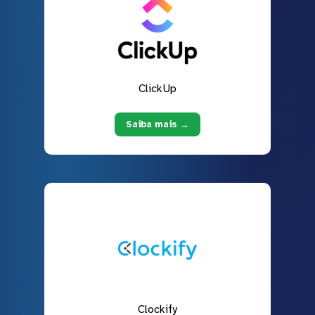
ClickUp
Saiba mais →
Clockify