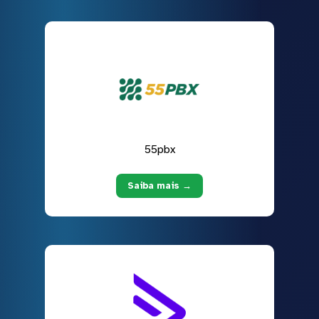
55pbx
Saiba mais →