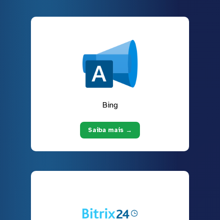
Bing
Saiba mais →