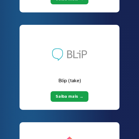
Blip (take)
Saiba mais →