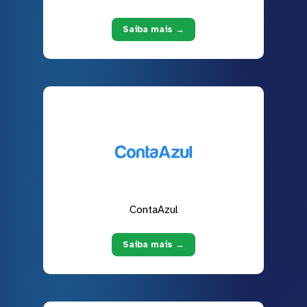
Saiba mais →
ContaAzul
Saiba mais →