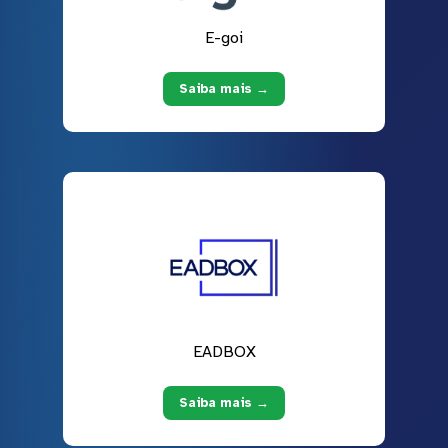
E-goi
Saiba mais →
EADBOX
Saiba mais →