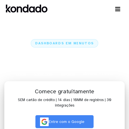
DASHBOARDS EM MINUTOS
Dashboard do Mixpanel no
Looker em minutos
Home
Conectores
Mixpanel
Mixpanel + Looker
Comece gratuitamente
SEM cartão de crédito | 14 dias | 10MM de registros | 30
integrações
Entre com o Google