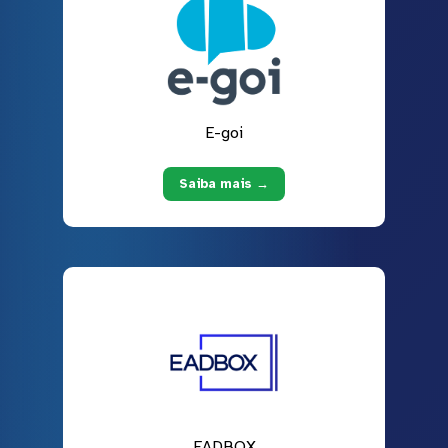
E-goi
Saiba mais →
EADBOX