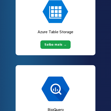
Azure Table Storage
Saiba mais →
BigQuery