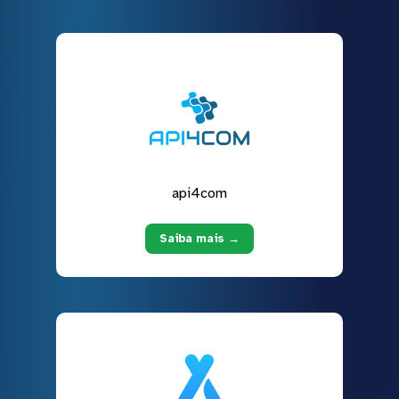
api4com
Saiba mais →