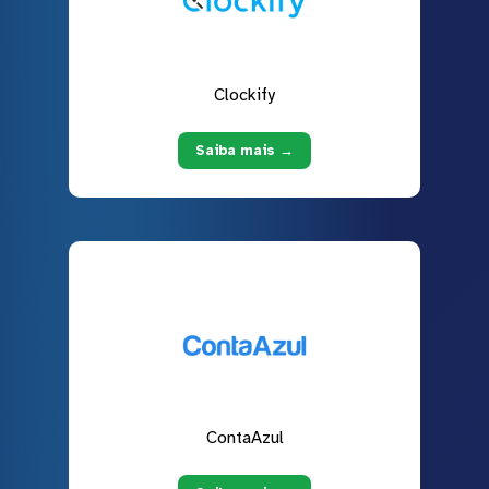
Clockify
Saiba mais →
ContaAzul