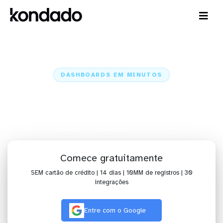
DASHBOARDS EM MINUTOS
Dashboard do NectarCRM no
Looker em minutos
Home
Conectores
NectarCRM
NectarCRM + Looker
Comece gratuitamente
SEM cartão de crédito | 14 dias | 10MM de registros | 30
integrações
Entre com o Google