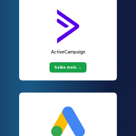
ActiveCampaign
Saiba mais →