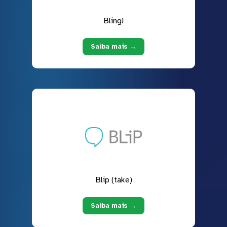
Bling!
Saiba mais →
Blip (take)
Saiba mais →