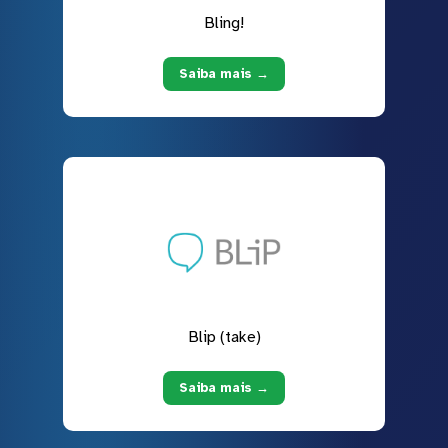
Bling!
Saiba mais →
Blip (take)
Saiba mais →