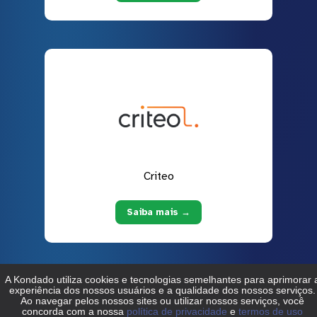
Criteo
Saiba mais →