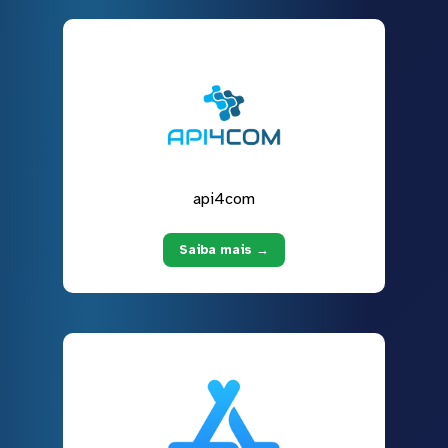
api4com
Saiba mais →