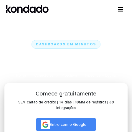
DASHBOARDS EM MINUTOS
Dashboard do Pipedrive no
Looker em minutos
Home
Conectores
Pipedrive
Pipedrive + Looker
Comece gratuitamente
SEM cartão de crédito | 14 dias | 10MM de registros | 30
integrações
Entre com o Google