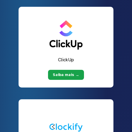
ClickUp
Saiba mais →