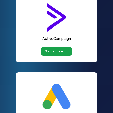
ActiveCampaign
Saiba mais →