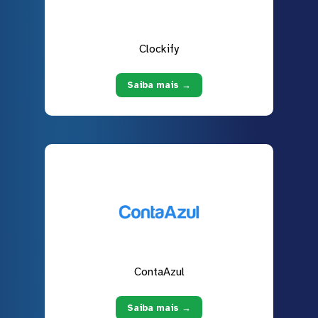
Clockify
Saiba mais →
ContaAzul
Saiba mais →