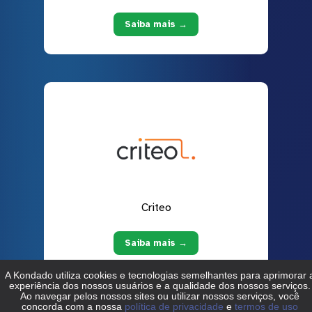
Saiba mais →
Criteo
Saiba mais →