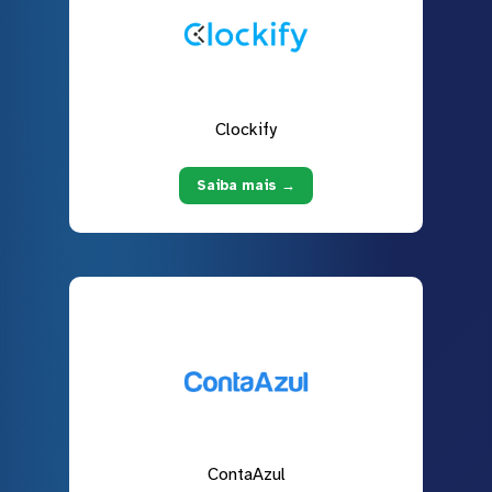
Clockify
Saiba mais →
ContaAzul