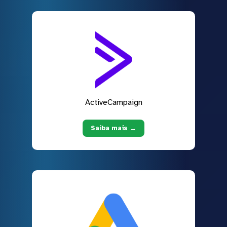
ActiveCampaign
Saiba mais →