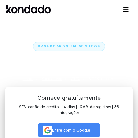
DASHBOARDS EM MINUTOS
Dashboard da VTEX no Looker
em minutos
Home
Conectores
VTEX
VTEX + Looker
Comece gratuitamente
SEM cartão de crédito | 14 dias | 10MM de registros | 30
integrações
Entre com o Google