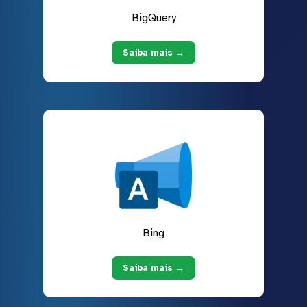
BigQuery
Saiba mais →
Bing
Saiba mais →