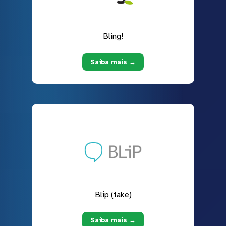
Bling!
Saiba mais →
Blip (take)
Saiba mais →