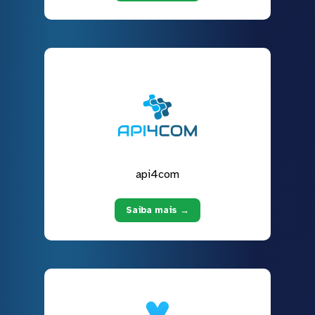
api4com
Saiba mais →