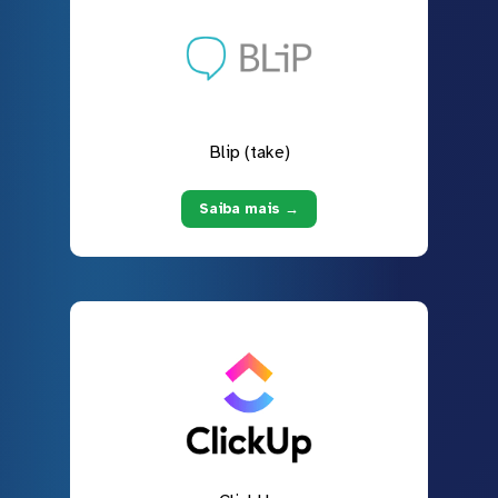
Blip (take)
Saiba mais →