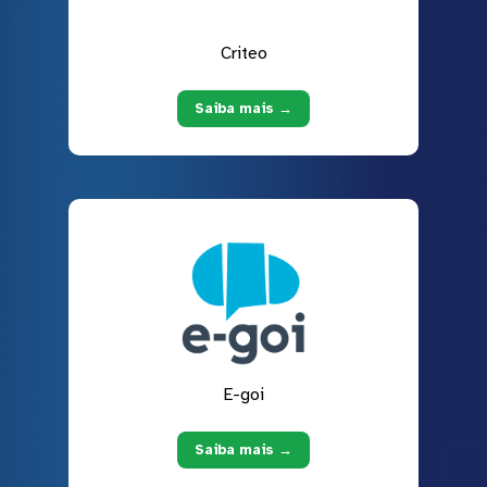
Criteo
Saiba mais →
E-goi
Saiba mais →