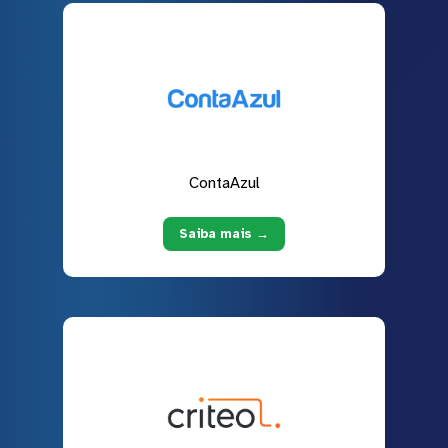
ContaAzul
Saiba mais →