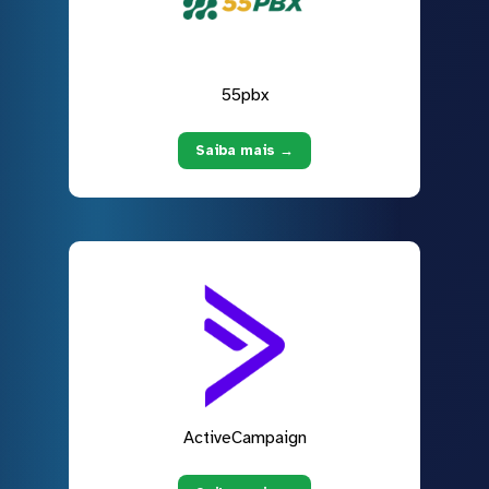
55pbx
Saiba mais →
ActiveCampaign