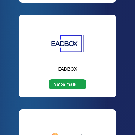
EADBOX
Saiba mais →