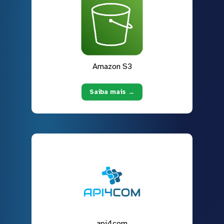
Amazon S3
Saiba mais →
api4com