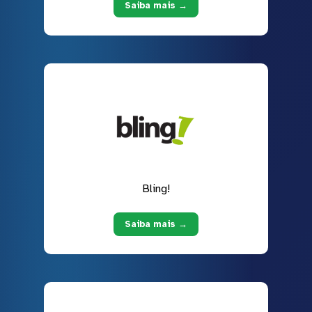
Saiba mais →
Bling!
Saiba mais →