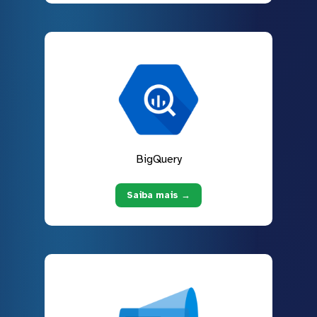
BigQuery
Saiba mais →