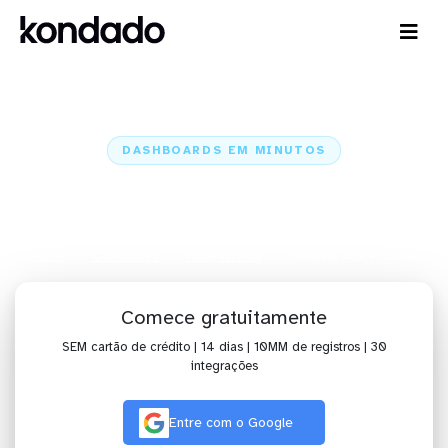
DASHBOARDS EM MINUTOS
Dashboard do Pinterest Ads no
Looker em minutos
Home
Conectores
Pinterest Ads
Pinterest Ads + Looker
Comece gratuitamente
SEM cartão de crédito | 14 dias | 10MM de registros | 30
integrações
Entre com o Google