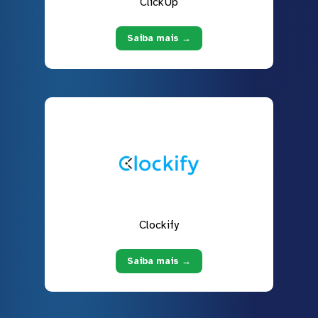
ClickUp
Saiba mais →
Clockify
Saiba mais →