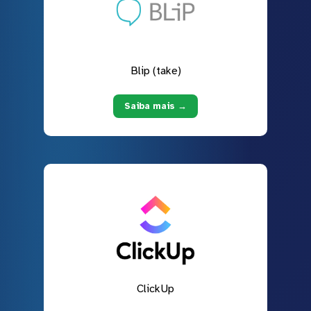
Blip (take)
Saiba mais →
ClickUp