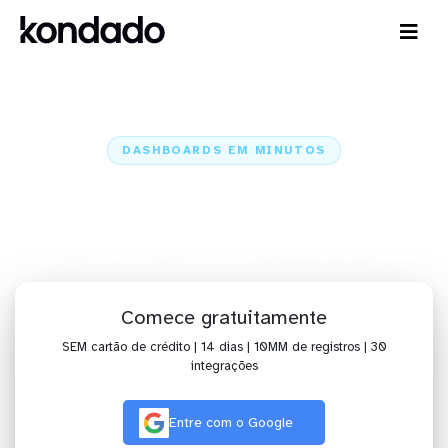
DASHBOARDS EM MINUTOS
Dashboard do Pinterest Ads no
QlikView em minutos
Home
Conectores
Pinterest Ads
Pinterest Ads + QlikView
Comece gratuitamente
SEM cartão de crédito | 14 dias | 10MM de registros | 30
integrações
Entre com o Google