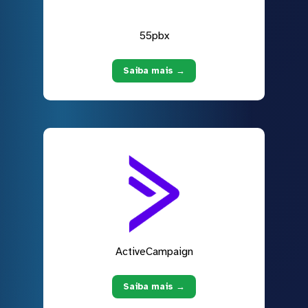
55pbx
Saiba mais →
ActiveCampaign
Saiba mais →