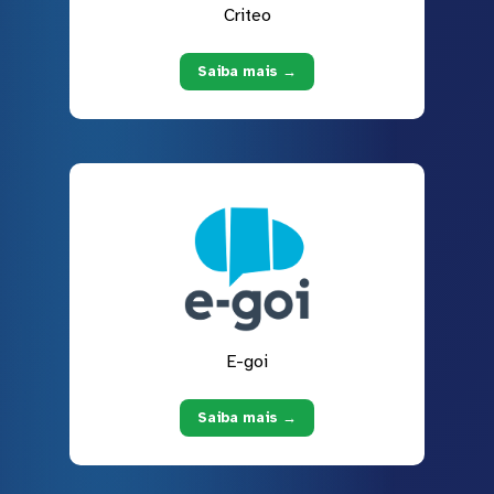
Criteo
Saiba mais →
E-goi
Saiba mais →