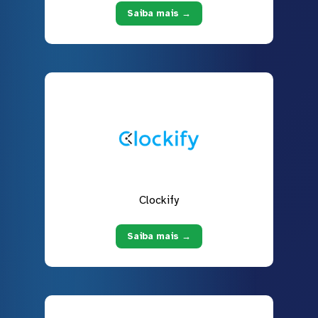
Saiba mais →
Clockify
Saiba mais →