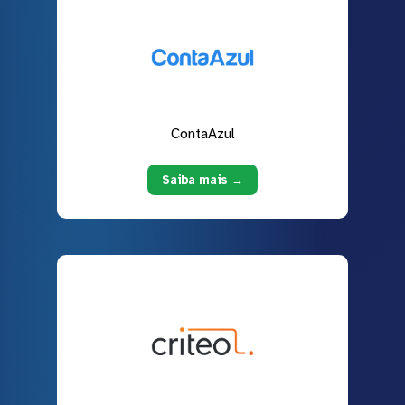
ContaAzul
Saiba mais →