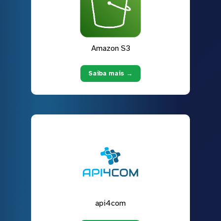
Amazon S3
Saiba mais →
api4com