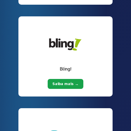
Bling!
Saiba mais →