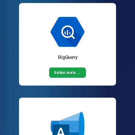
BigQuery
Saiba mais →