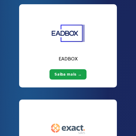
EADBOX
Saiba mais →