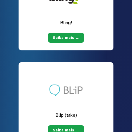
Bling!
Saiba mais →
Blip (take)
Saiba mais →