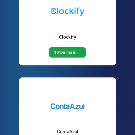
Clockify
Saiba mais →
ContaAzul