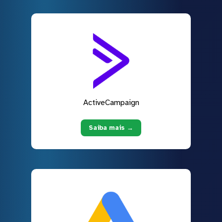
ActiveCampaign
Saiba mais →