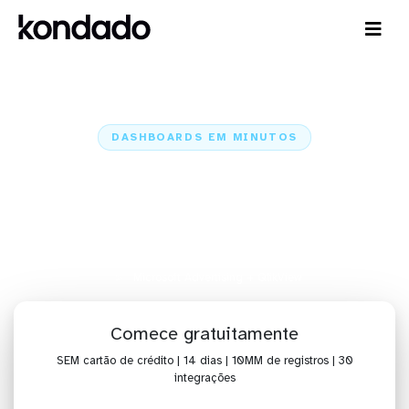
DASHBOARDS EM MINUTOS
Dashboard do Microsoft
Advertising no QlikView em
minutos
Home
Conectores
Microsoft Advertising
Microsoft Advertising + QlikView
Comece gratuitamente
SEM cartão de crédito | 14 dias | 10MM de registros | 30
integrações