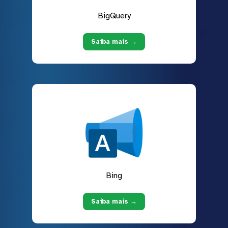
BigQuery
Saiba mais →
Bing
Saiba mais →