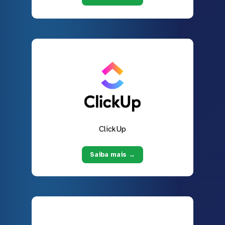
ClickUp
Saiba mais →