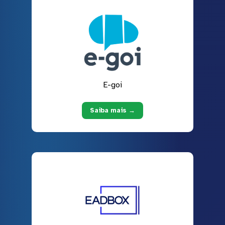
E-goi
Saiba mais →