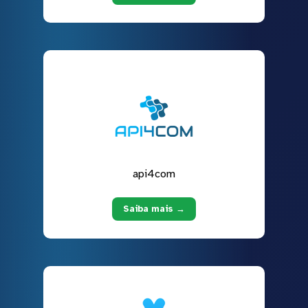
api4com
Saiba mais →