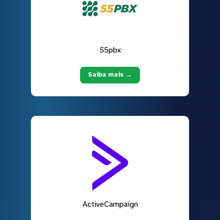
55pbx
Saiba mais →
ActiveCampaign