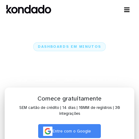
DASHBOARDS EM MINUTOS
Dashboard do Ploomes no
QlikView em minutos
Home
Conectores
Ploomes
Ploomes + QlikView
Comece gratuitamente
SEM cartão de crédito | 14 dias | 10MM de registros | 30
integrações
Entre com o Google