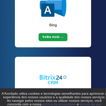
Bing
Saiba mais →
Bitrix24 CRM