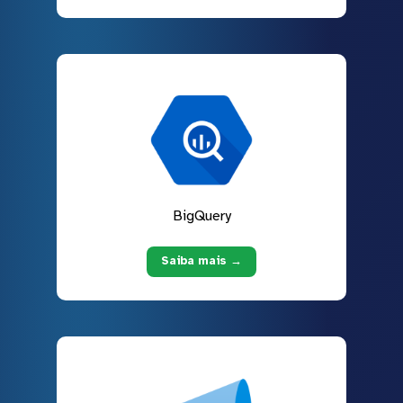
BigQuery
Saiba mais →