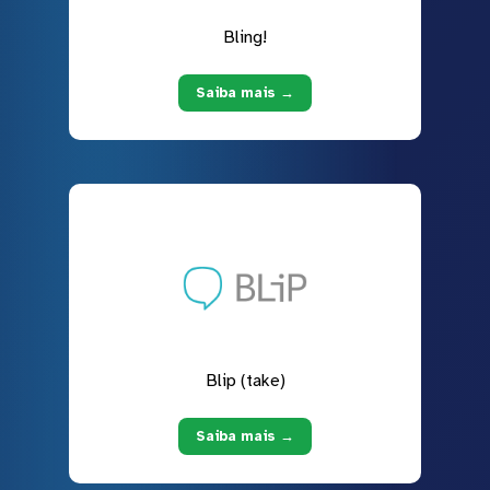
Bling!
Saiba mais →
Blip (take)
Saiba mais →