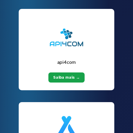
api4com
Saiba mais →