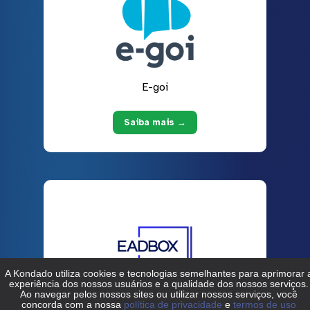
E-goi
Saiba mais →
EADBOX