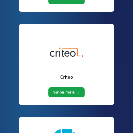
Criteo
Saiba mais →