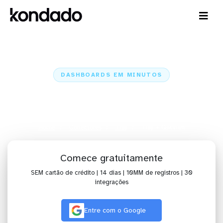
DASHBOARDS EM MINUTOS
Dashboard do Tray no QlikView
em minutos
Home
Conectores
Tray
Tray + QlikView
Comece gratuitamente
SEM cartão de crédito | 14 dias | 10MM de registros | 30
integrações
Entre com o Google