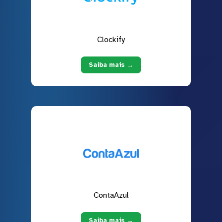
Clockify
Saiba mais →
ContaAzul
Saiba mais →