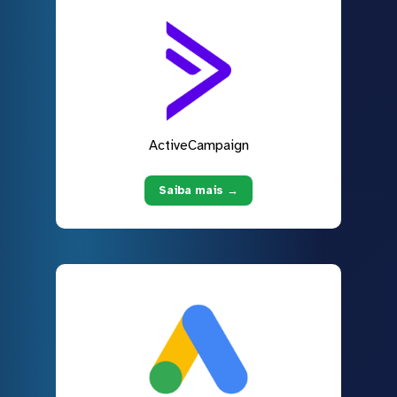
ActiveCampaign
Saiba mais →