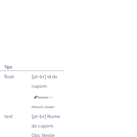
Tipo
float
[pt-br] id do
cupom
Pedidos > >
discount_coupon
text
[pt-br] Nome
do cupom.
Obs: Neste