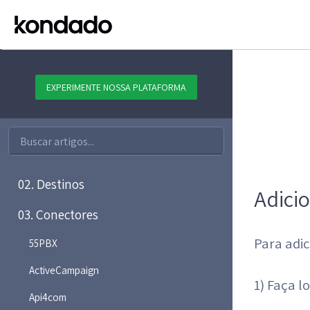
EXPERIMENTE NOSSA PLATAFORMA
01. Plataforma
02. Destinos
Adici
03. Conectores
Para adic
55PBX
ActiveCampaign
1) Faça l
Api4com