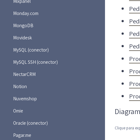
Mixpanel
Ped
Monday.com
Ped
MongoDB
Pedi
Movidesk
Ped
MySQL (conector)
Pro
MySQL SSH (conector)
Pro
NectarCRM
Pro
Notion
Pro
Nuvemshop
Diagram
Omie
Oracle (conector)
Clique para ex
Pagar.me