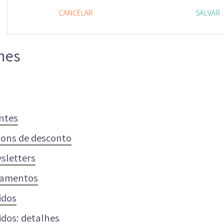
nes
entes
ons de desconto
sletters
amentos
idos
idos: detalhes