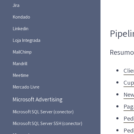
Jira
Kondado
Linkedin
Pipeli
Loja Integrada
Resumo
MailChimp
Mandrill
Cli
Meetime
Cup
Mercado Livre
New
Microsoft Advertising
Pag
Microsoft SQL Server (conector)
Ped
Microsoft SQL Server SSH (conector)
Ped