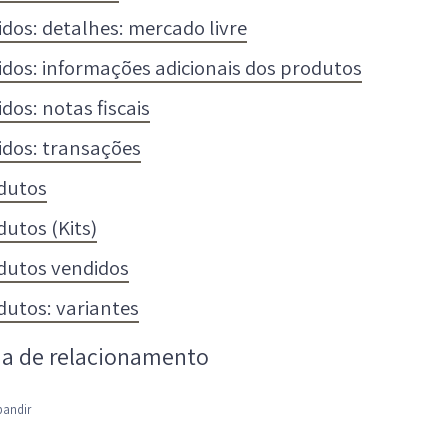
idos: detalhes: mercado livre
idos: informações adicionais dos produtos
dos: notas fiscais
idos: transações
dutos
dutos (Kits)
dutos vendidos
dutos: variantes
a de relacionamento
pandir