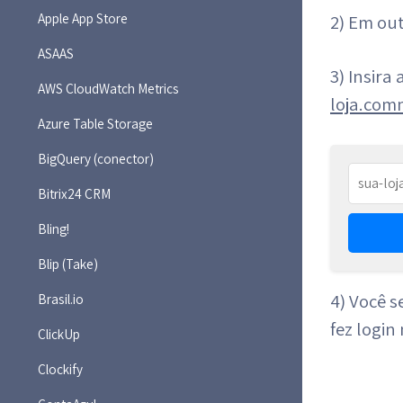
Apple App Store
2) Em ou
ASAAS
3) Insira
AWS CloudWatch Metrics
loja.com
Azure Table Storage
BigQuery (conector)
Bitrix24 CRM
Bling!
Blip (Take)
4) Você 
Brasil.io
fez login
ClickUp
Clockify