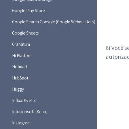
Google Play Store
Google Search Console (Google Webmasters)
Google Sheets
Granatum
6) Você s
Hi Platform
autoriza
Hotmart
HubSpot
Huggy
InfluxDB v1.x
Infusionsoft (Keap)
Instagram