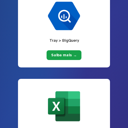
Tray > BigQuery
Saiba mais →