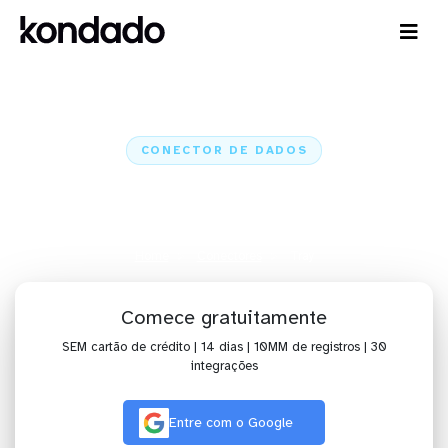
CONECTOR DE DADOS
Conecte o Tray a IA, dashboards,
planilhas e ETL
Home
Conectores
Tray
Comece gratuitamente
SEM cartão de crédito | 14 dias | 10MM de registros | 30
integrações
Entre com o Google