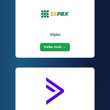
55pbx
Saiba mais →