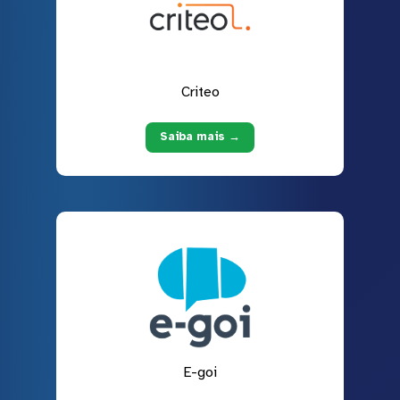
Criteo
Saiba mais →
E-goi