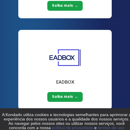
Saiba mais →
EADBOX
Saiba mais →