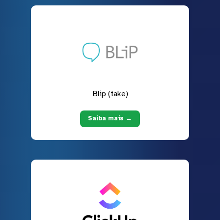
Blip (take)
Saiba mais →