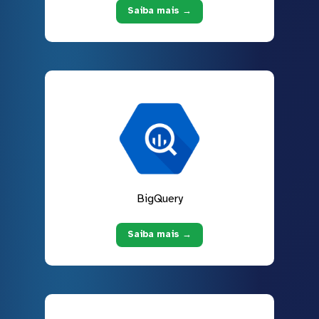
Saiba mais →
BigQuery
Saiba mais →