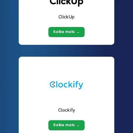
ClickUp
Saiba mais →
Clockify
Saiba mais →