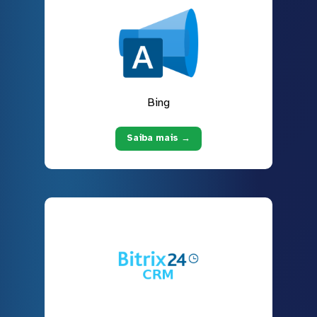
Bing
Saiba mais →