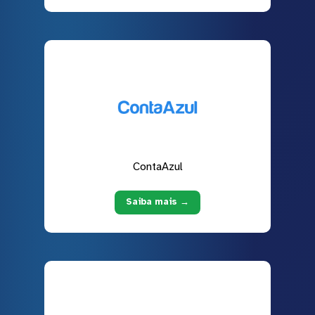
ContaAzul
Saiba mais →