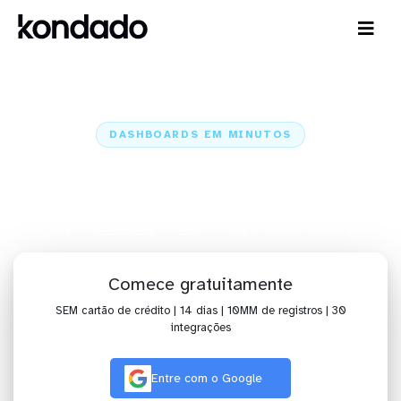
DASHBOARDS EM MINUTOS
Dashboard do Tray no Amazon
Quicksight em minutos
Home
Conectores
Tray
Tray + Amazon Quicksight
Comece gratuitamente
SEM cartão de crédito | 14 dias | 10MM de registros | 30
integrações
Entre com o Google