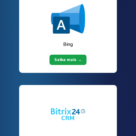
Bing
Saiba mais →