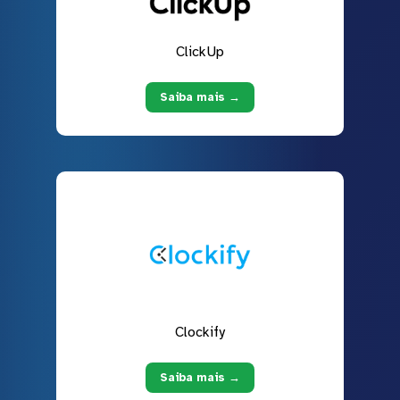
ClickUp
Saiba mais →
Clockify
Saiba mais →