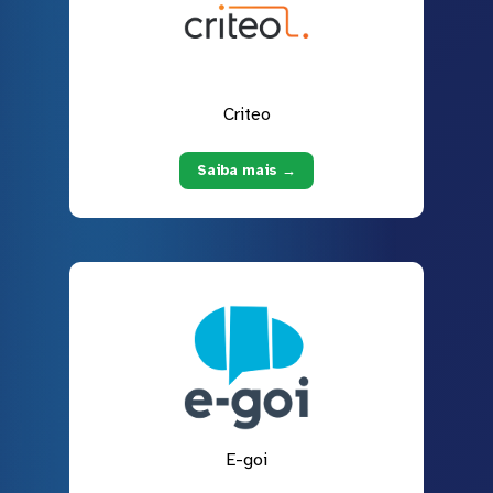
Criteo
Saiba mais →
E-goi