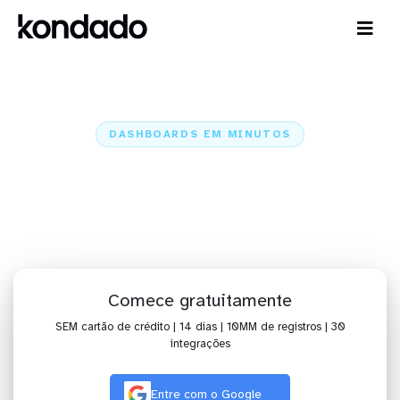
DASHBOARDS EM MINUTOS
Dashboard do monday.com no
Amazon Quicksight em minutos
Home
Conectores
monday.com
monday.com + Amazon Quicksight
Comece gratuitamente
SEM cartão de crédito | 14 dias | 10MM de registros | 30
integrações
Entre com o Google