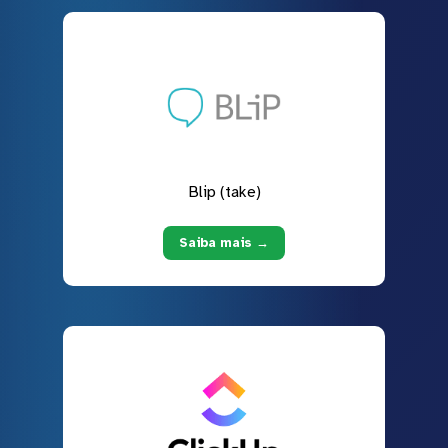
Blip (take)
Saiba mais →