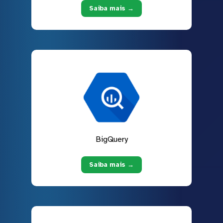
Saiba mais →
BigQuery
Saiba mais →