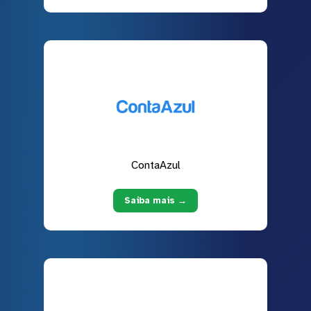
ContaAzul
Saiba mais →