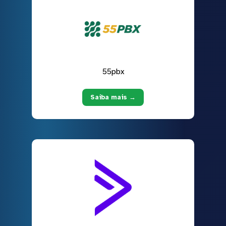
55pbx
Saiba mais →