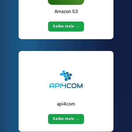
Amazon S3
Saiba mais →
api4com
Saiba mais →