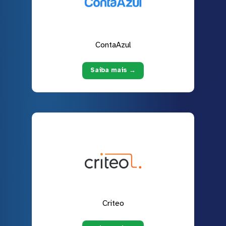
ContaAzul
Saiba mais →
Criteo