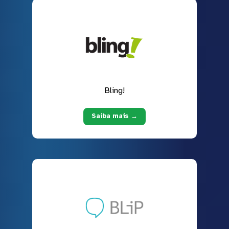
Bling!
Saiba mais →