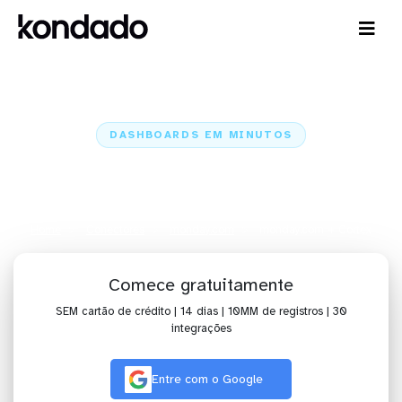
DASHBOARDS EM MINUTOS
Dashboard do monday.com no
Cortex em minutos
Home
Conectores
monday.com
monday.com + Cortex
Comece gratuitamente
SEM cartão de crédito | 14 dias | 10MM de registros | 30
integrações
Entre com o Google