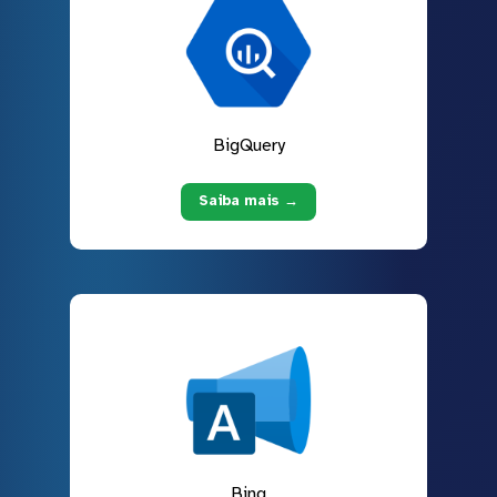
BigQuery
Saiba mais →
Bing