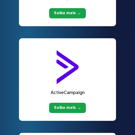
Saiba mais →
ActiveCampaign
Saiba mais →