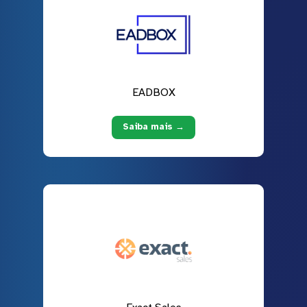
EADBOX
Saiba mais →