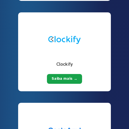
Clockify
Saiba mais →