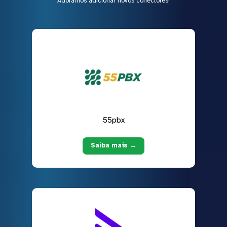
Adoramos adicionar novos conectores!
55pbx
Saiba mais →