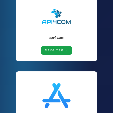
api4com
Saiba mais →