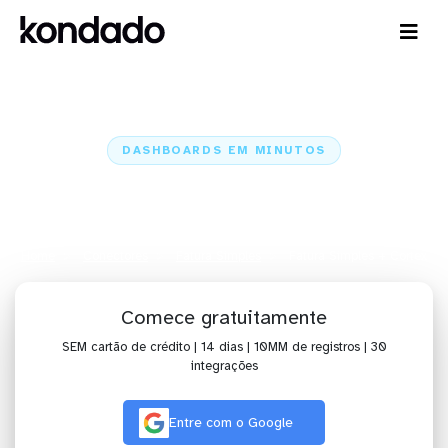
DASHBOARDS EM MINUTOS
Dashboard do Fatura Simples no
Cortex em minutos
Home
Conectores
Fatura Simples
Fatura Simples + Cortex
Comece gratuitamente
SEM cartão de crédito | 14 dias | 10MM de registros | 30
integrações
Entre com o Google