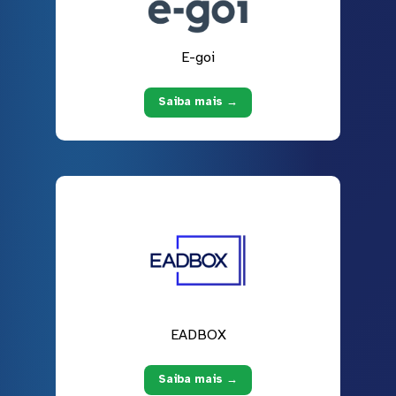
E-goi
Saiba mais →
EADBOX
Saiba mais →