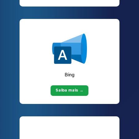
Bing
Saiba mais →