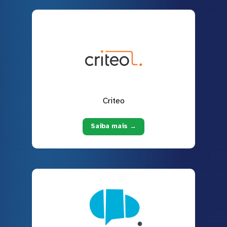
Criteo
Saiba mais →