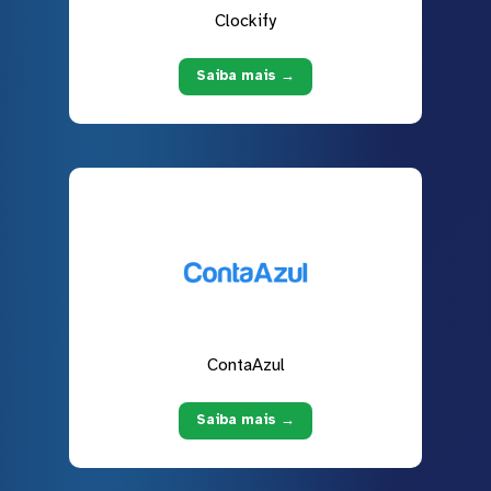
Clockify
Saiba mais →
ContaAzul
Saiba mais →