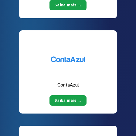
Saiba mais →
ContaAzul
Saiba mais →