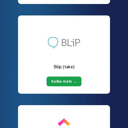
Blip (take)
Saiba mais →