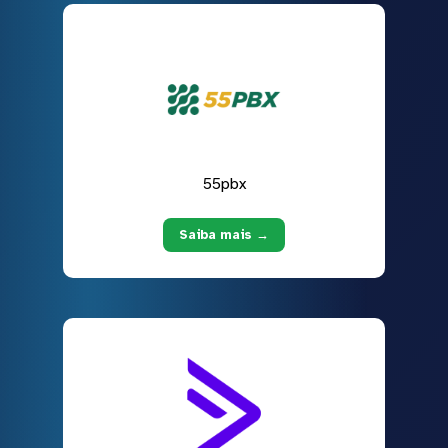
55pbx
Saiba mais →