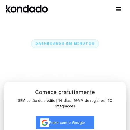
DASHBOARDS EM MINUTOS
Dashboard do Fatura Simples no
Alteryx em minutos
Home
Conectores
Fatura Simples
Fatura Simples + Alteryx
Comece gratuitamente
SEM cartão de crédito | 14 dias | 10MM de registros | 30
integrações
Entre com o Google