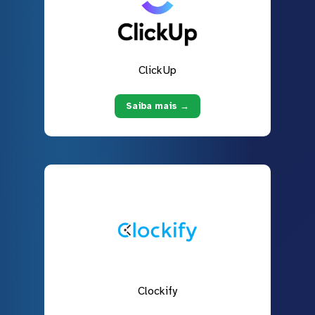
ClickUp
Saiba mais →
Clockify