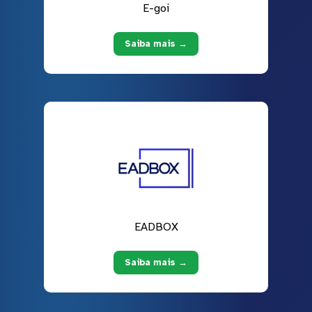
E-goi
Saiba mais →
EADBOX
Saiba mais →