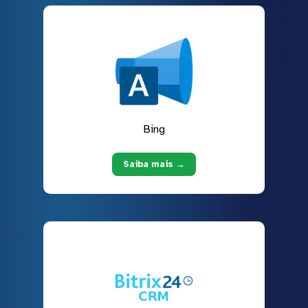
Bing
Saiba mais →