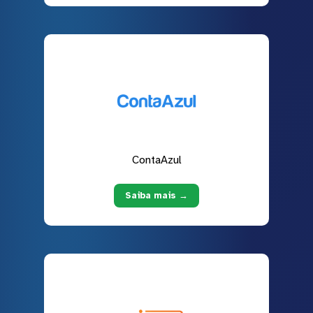
ContaAzul
Saiba mais →