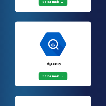
Saiba mais →
BigQuery
Saiba mais →