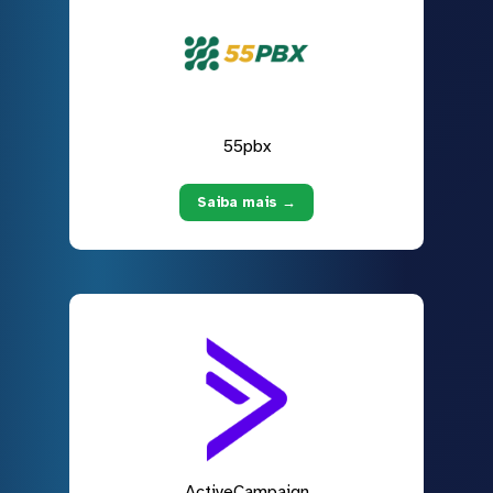
55pbx
Saiba mais →
ActiveCampaign