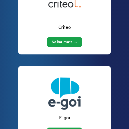
Criteo
Saiba mais →
E-goi