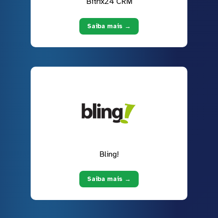
Bitrix24 CRM
Saiba mais →
Bling!
Saiba mais →