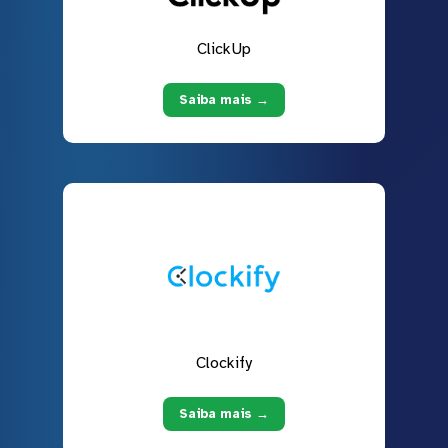
ClickUp
Saiba mais →
Clockify
Saiba mais →