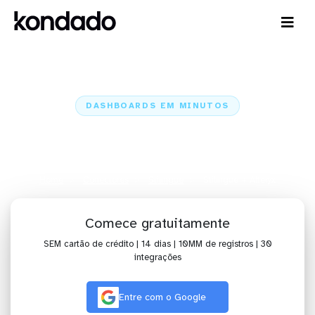
DASHBOARDS EM MINUTOS
Dashboard do Stilingue no
Alteryx em minutos
Home
Conectores
Stilingue
Stilingue + Alteryx
Comece gratuitamente
SEM cartão de crédito | 14 dias | 10MM de registros | 30
integrações
Entre com o Google