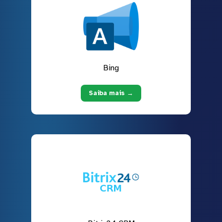
Bing
Saiba mais →