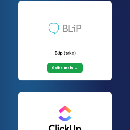
Blip (take)
Saiba mais →