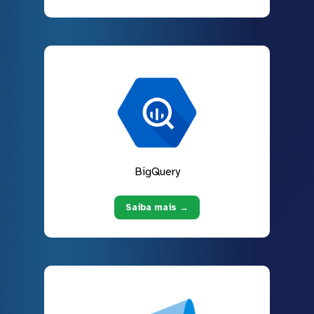
BigQuery
Saiba mais →