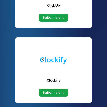
ClickUp
Saiba mais →
Clockify
Saiba mais →