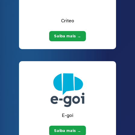
Criteo
Saiba mais →
E-goi
Saiba mais →