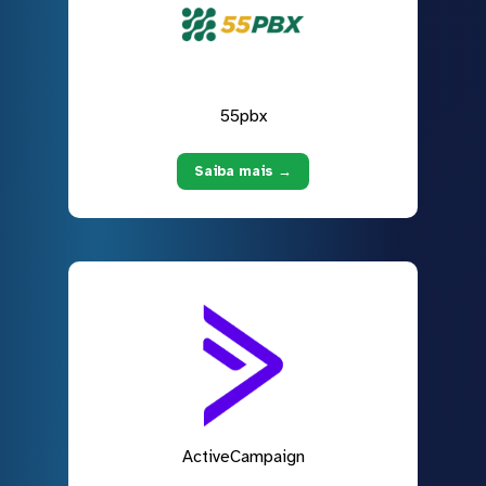
55pbx
Saiba mais →
ActiveCampaign