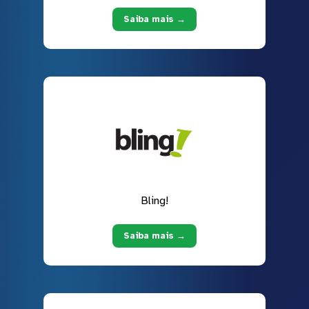
Saiba mais →
Bling!
Saiba mais →