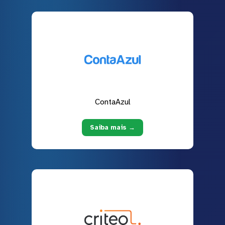
ContaAzul
Saiba mais →