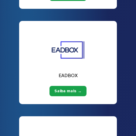
EADBOX
Saiba mais →