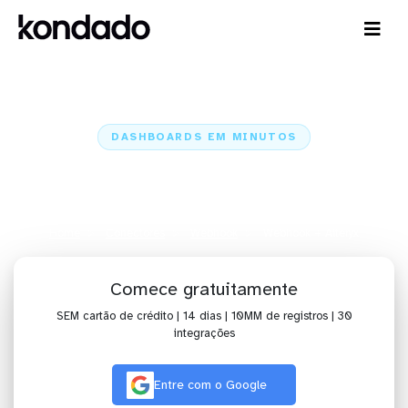
DASHBOARDS EM MINUTOS
Dashboard do Webhook no
Alteryx em minutos
Home
Conectores
Webhook
Webhook + Alteryx
Comece gratuitamente
SEM cartão de crédito | 14 dias | 10MM de registros | 30
integrações
Entre com o Google