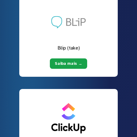
Blip (take)
Saiba mais →