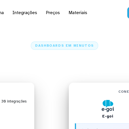
na
Integrações
Preços
Materiais
DASHBOARDS EM MINUTOS
 do E-goi no Alteryx 
Home
Conectores
E-goi
E-goi + Alteryx
CONE
| 30 integrações
E-goi