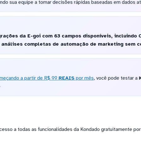
ando sua equipe a tomar decisões rápidas baseadas em dados at
grações da E-goi com 63 campos disponíveis, incluindo
o análises completas de automação de marketing sem c
meçando a partir de R$ 99
REAIS
por mês
, você pode testar a
o
cesso a todas as funcionalidades da Kondado gratuitamente por 