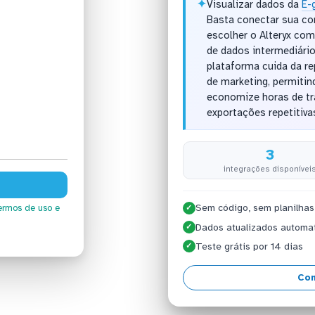
✦
Visualizar dados da
E-
Basta conectar sua co
escolher o Alteryx com
de dados intermediári
plataforma cuida da r
de marketing, permitin
economize horas de t
exportações repetitiva
3
integrações disponívei
Sem código, sem planilhas
ermos de uso
e
✓
Dados atualizados automa
✓
Teste grátis por 14 dias
✓
Con