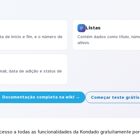
Listas
a de início e fim, e o número de
Contém dados como título, númer
ativos.
il, data de adição e status de
Documentação completa na wiki →
Começar teste gráti
cesso a todas as funcionalidades da Kondado gratuitamente por 