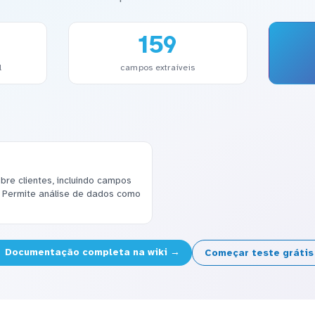
159
l
campos extraíveis
re clientes, incluindo campos
. Permite análise de dados como
Documentação completa na wiki →
Começar teste gráti