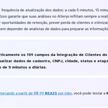
frequência de atualização dos dados: a cada 5 minutos, 15 minu
sso garante que suas análises no Alteryx reflitam sempre a real
ar oportunidades de retenção, prever perda de clientes e otimiza
em depender de analistas de dados para preparar as informaç
ticamente os 159 campos da integração de Clientes d
sualizar dados de cadastro, CNPJ, cidade, status e etap
de 5 minutos a diárias.
meçando a partir de R$ 99
REAIS
por mês
, você pode testar a
o