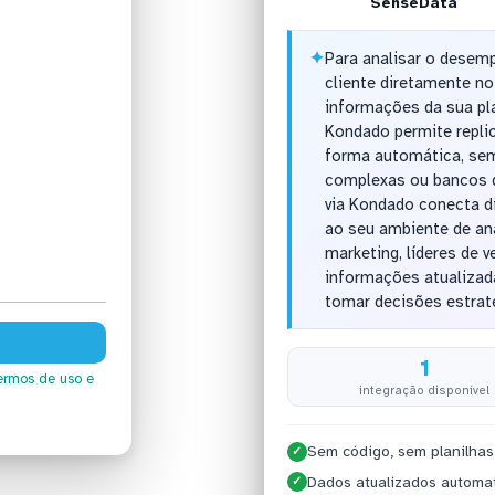
SenseData
✦
Para analisar o desem
cliente diretamente no 
informações da sua pl
Kondado permite repli
forma automática, sem
complexas ou bancos d
via Kondado conecta d
ao seu ambiente de aná
marketing, líderes de
informações atualizad
tomar decisões estrat
1
ermos de uso
e
integração disponível
Sem código, sem planilhas
✓
Dados atualizados automa
✓