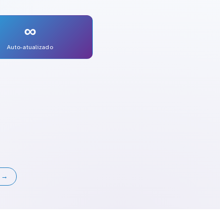
∞
Auto-atualizado
s →