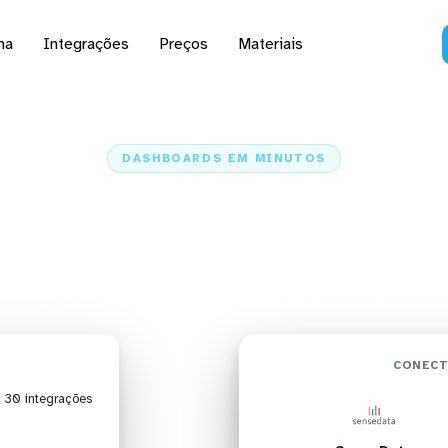
na
Integrações
Preços
Materiais
DASHBOARDS EM MINUTOS
rd do SenseData no Al
minutos
Home
Conectores
SenseData
SenseData + Alteryx
CONECT
| 30 integrações