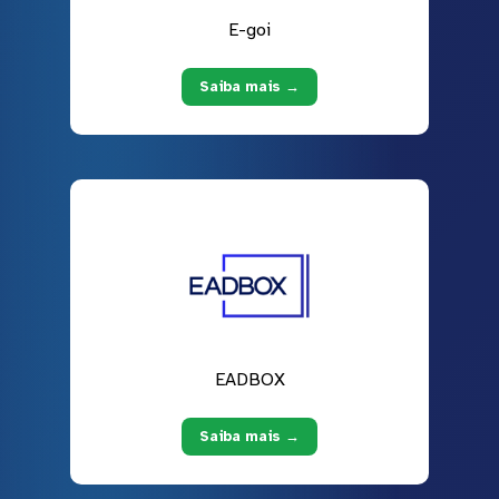
E-goi
Saiba mais →
EADBOX
Saiba mais →