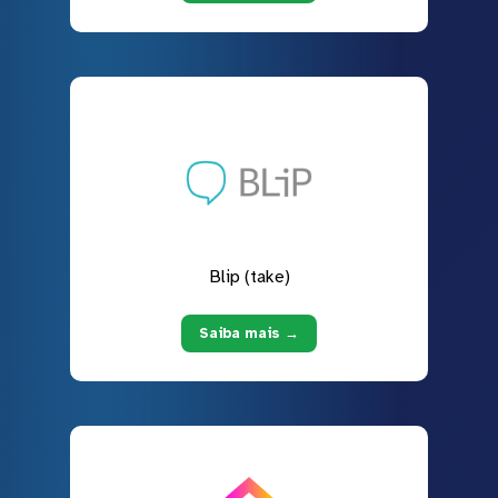
Blip (take)
Saiba mais →