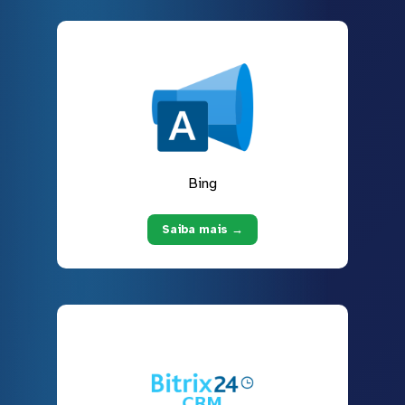
Bing
Saiba mais →