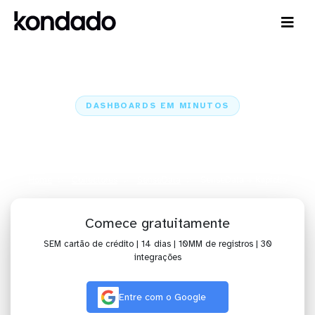
DASHBOARDS EM MINUTOS
Dashboard do SenseData no
Klipfolio em minutos
Home
Conectores
SenseData
SenseData + Klipfolio
Comece gratuitamente
SEM cartão de crédito | 14 dias | 10MM de registros | 30
integrações
Entre com o Google