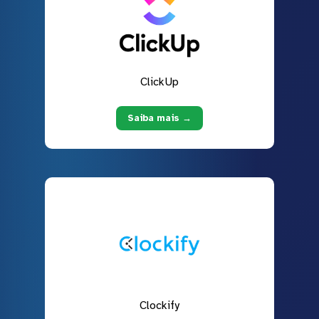
ClickUp
Saiba mais →
Clockify