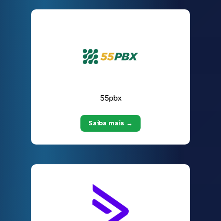
55pbx
Saiba mais →