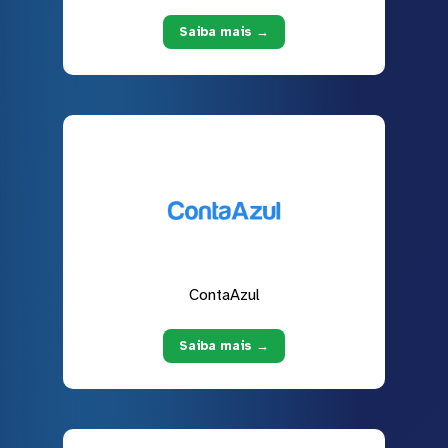
Saiba mais →
ContaAzul
Saiba mais →