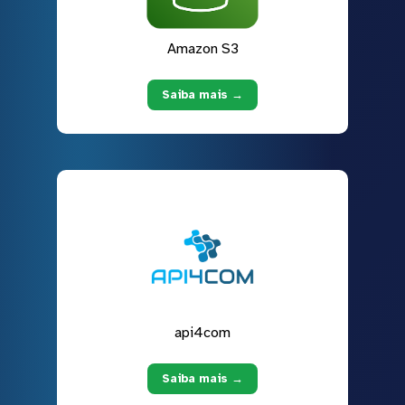
Amazon S3
Saiba mais →
api4com
Saiba mais →