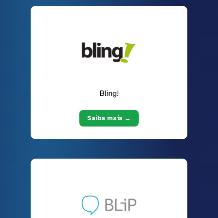
Bling!
Saiba mais →