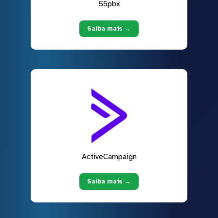
55pbx
Saiba mais →
ActiveCampaign
Saiba mais →