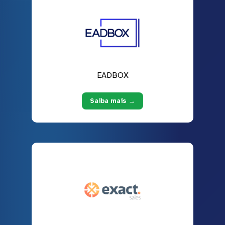
EADBOX
Saiba mais →