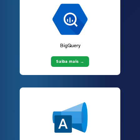
BigQuery
Saiba mais →