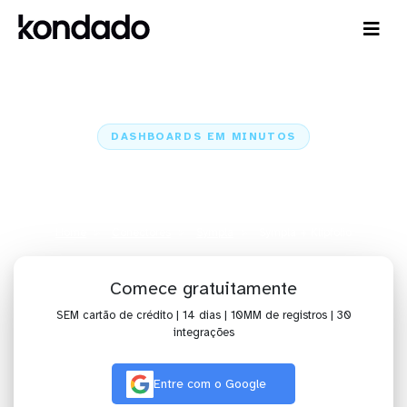
DASHBOARDS EM MINUTOS
Dashboard do Sympla no
Klipfolio em minutos
Home
Conectores
Sympla
Sympla + Klipfolio
Comece gratuitamente
SEM cartão de crédito | 14 dias | 10MM de registros | 30
integrações
Entre com o Google