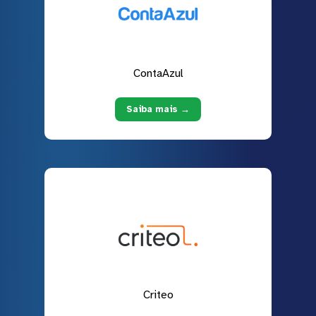
ContaAzul
Saiba mais →
Criteo