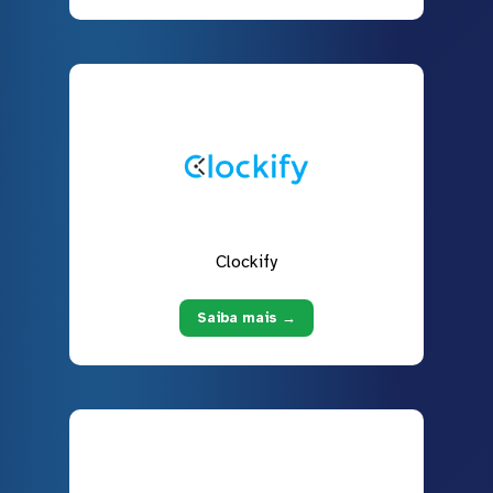
Clockify
Saiba mais →