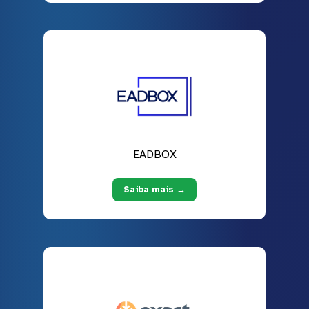
EADBOX
Saiba mais →