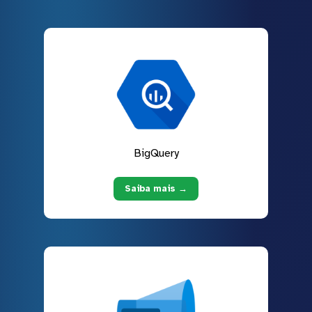
BigQuery
Saiba mais →