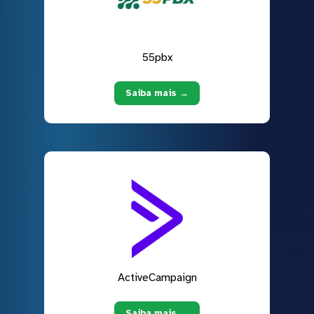
55pbx
Saiba mais →
ActiveCampaign
Saiba mais →