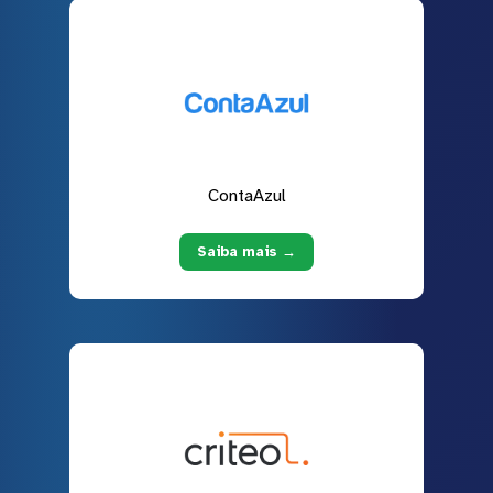
ContaAzul
Saiba mais →