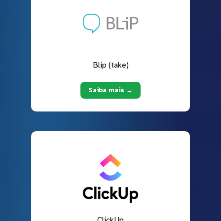
Blip (take)
Saiba mais →
ClickUp