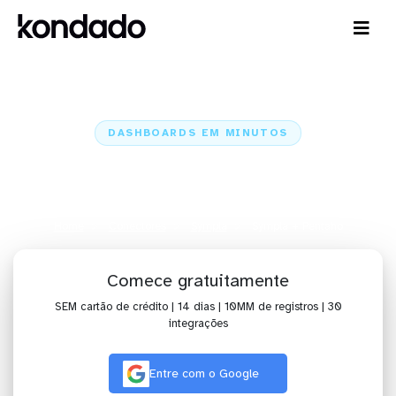
DASHBOARDS EM MINUTOS
Dashboard do Sympla no Pentaho
em minutos
Home
Conectores
Sympla
Sympla + Pentaho
Comece gratuitamente
SEM cartão de crédito | 14 dias | 10MM de registros | 30
integrações
Entre com o Google