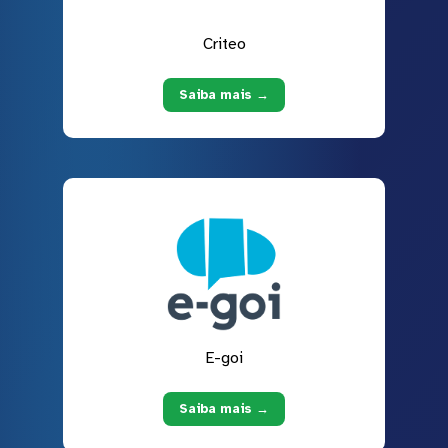
Criteo
Saiba mais →
E-goi
Saiba mais →