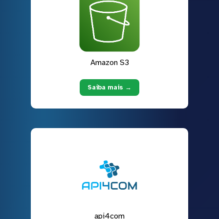
Amazon S3
Saiba mais →
api4com