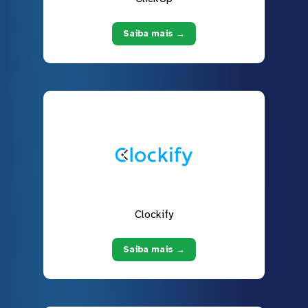
Saiba mais →
Clockify
Saiba mais →