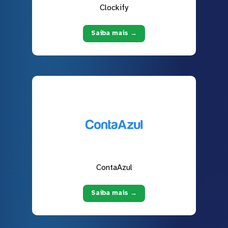
Clockify
Saiba mais →
ContaAzul
Saiba mais →