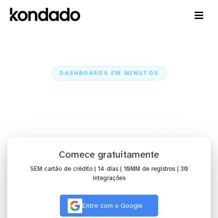
DASHBOARDS EM MINUTOS
Dashboard do Freshdesk no
Pentaho em minutos
Home
Conectores
Freshdesk
Freshdesk + Pentaho
Comece gratuitamente
SEM cartão de crédito | 14 dias | 10MM de registros | 30
integrações
Entre com o Google