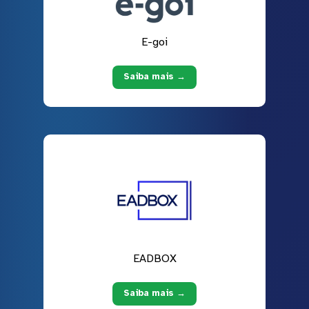
E-goi
Saiba mais →
EADBOX
Saiba mais →