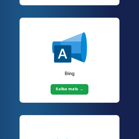
Bing
Saiba mais →