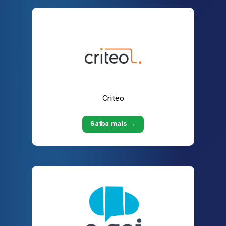
Criteo
Saiba mais →