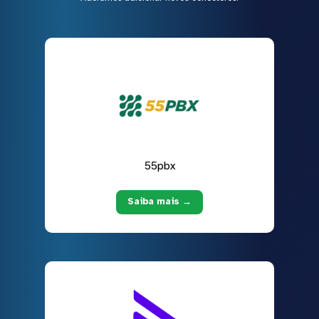
55pbx
Saiba mais →