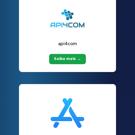
api4com
Saiba mais →