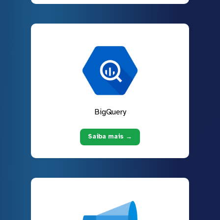
BigQuery
Saiba mais →