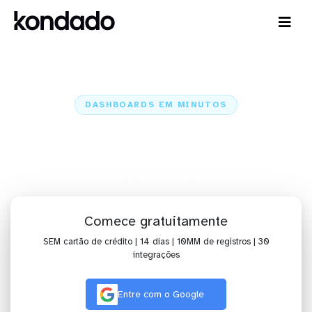
DASHBOARDS EM MINUTOS
Dashboard do Movidesk no
Pentaho em minutos
Home
Conectores
Movidesk
Movidesk + Pentaho
Comece gratuitamente
SEM cartão de crédito | 14 dias | 10MM de registros | 30
integrações
Entre com o Google