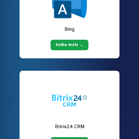
Bing
Saiba mais →
Bitrix24 CRM