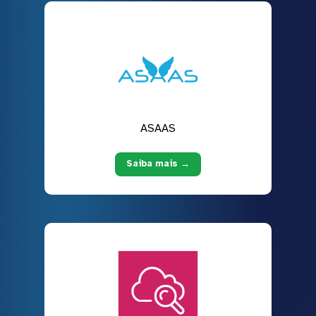
ASAAS
Saiba mais →