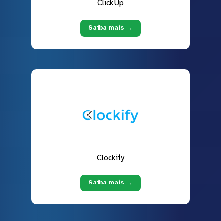
ClickUp
Saiba mais →
Clockify
Saiba mais →