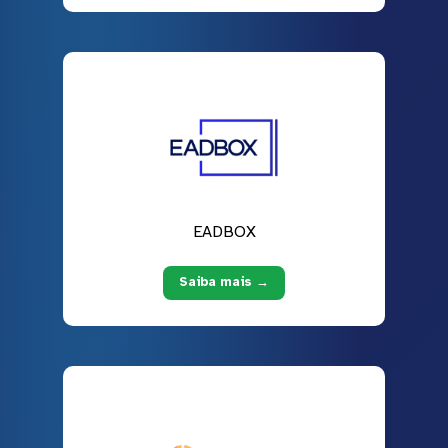
EADBOX
Saiba mais →