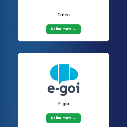
Criteo
Saiba mais →
E-goi
Saiba mais →