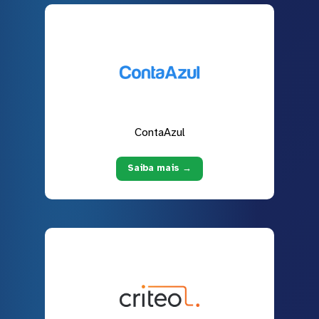
ContaAzul
Saiba mais →