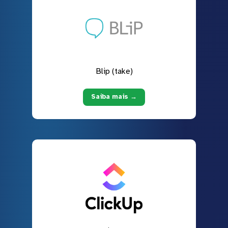
Blip (take)
Saiba mais →