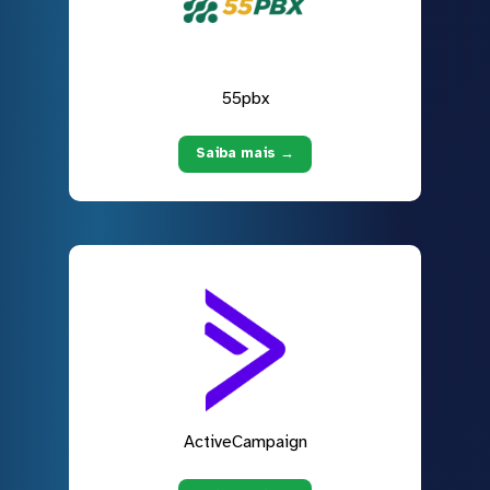
55pbx
Saiba mais →
ActiveCampaign