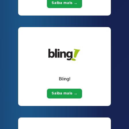
Saiba mais →
Bling!
Saiba mais →