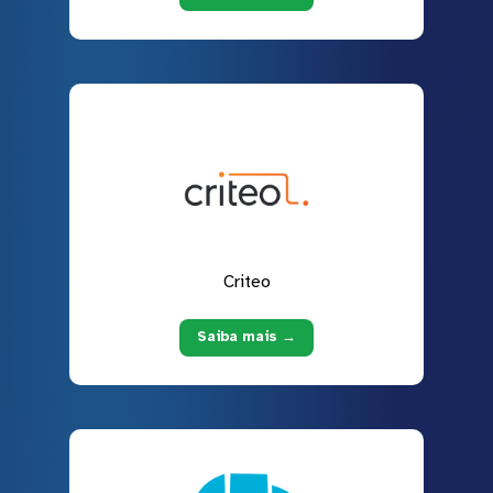
Criteo
Saiba mais →