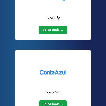
Clockify
Saiba mais →
ContaAzul
Saiba mais →