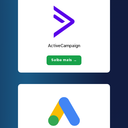
ActiveCampaign
Saiba mais →