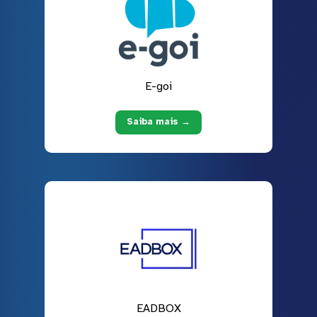
E-goi
Saiba mais →
EADBOX