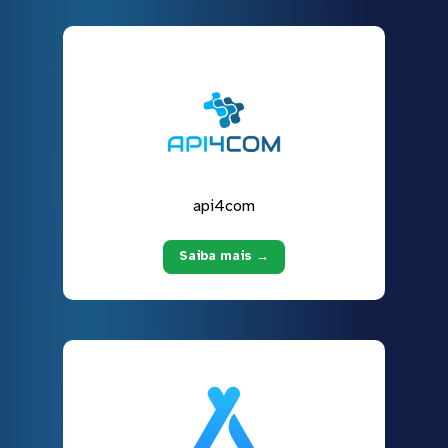
api4com
Saiba mais →