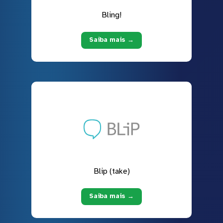
Bling!
Saiba mais →
Blip (take)
Saiba mais →