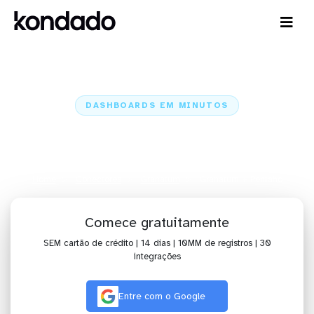
DASHBOARDS EM MINUTOS
Dashboard do Granatum no
Pentaho em minutos
Home
Conectores
Granatum
Granatum + Pentaho
Comece gratuitamente
SEM cartão de crédito | 14 dias | 10MM de registros | 30
integrações
Entre com o Google