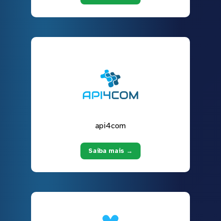
api4com
Saiba mais →