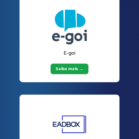
E-goi
Saiba mais →