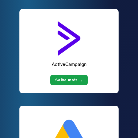
ActiveCampaign
Saiba mais →