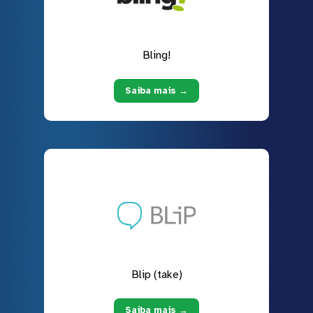
Bling!
Saiba mais →
Blip (take)
Saiba mais →