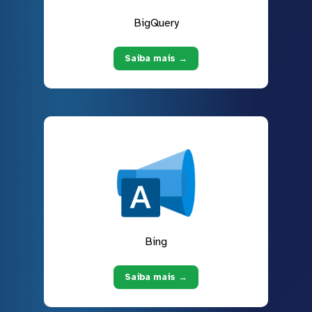
BigQuery
Saiba mais →
Bing
Saiba mais →