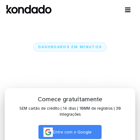
DASHBOARDS EM MINUTOS
Dashboard do BigQuery no
Pentaho em minutos
Home
Conectores
BigQuery
BigQuery + Pentaho
Comece gratuitamente
SEM cartão de crédito | 14 dias | 10MM de registros | 30
integrações
Entre com o Google