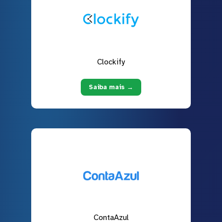
Clockify
Saiba mais →
ContaAzul