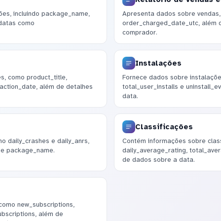
ões, incluindo package_name,
Apresenta dados sobre vendas, 
 datas como
order_charged_date_utc, além 
comprador.
Instalações
s, como product_title,
Fornece dados sobre instalações,
action_date, além de detalhes
total_user_installs e uninstall_
data.
Classificações
o daily_crashes e daily_anrs,
Contém informações sobre classi
a e package_name.
daily_average_rating, total_av
de dados sobre a data.
como new_subscriptions,
ubscriptions, além de