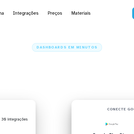
na
Integrações
Preços
Materiais
DASHBOARDS EM MINUTOS
 do Google Play Store 
em minutos
Home
Conectores
Google Play Store
Google Play Store + Pentaho
CONECTE GO
| 30 integrações