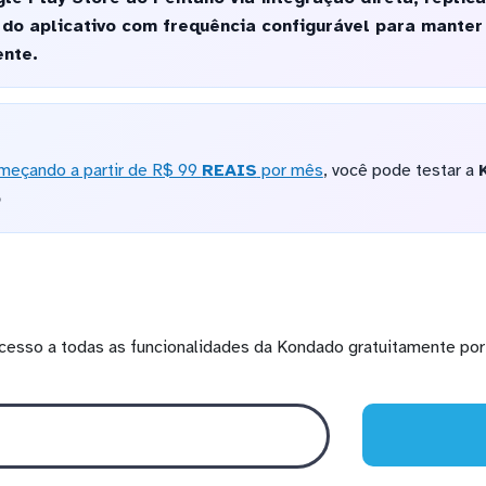
do aplicativo com frequência configurável para manter
nte.
meçando a partir de R$ 99
REAIS
por mês
, você pode testar a
o
cesso a todas as funcionalidades da Kondado gratuitamente por 