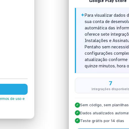
Google Play Store
✦
Para visualizar dados 
sua conta de desenvolv
automática das inform
oferece sete integraçõe
Instalações e Assinatu
Pentaho sem necessida
configurações complex
atualização conforme 
quinze minutos, hora o
7
integrações disponívei
ermos de uso
e
Sem código, sem planilhas
✓
Dados atualizados automa
✓
Teste grátis por 14 dias
✓