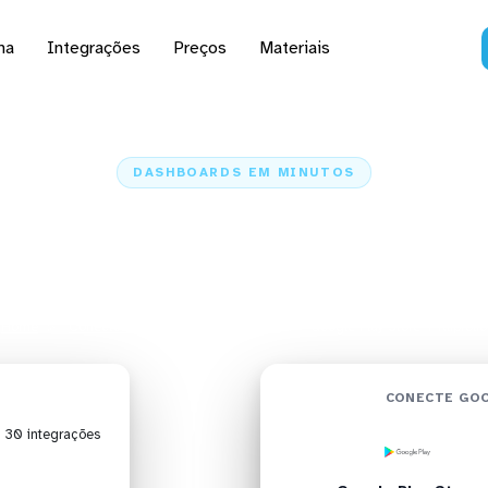
na
Integrações
Preços
Materiais
DASHBOARDS EM MINUTOS
do Google Play Store n
em minutos
Home
Conectores
Google Play Store
Google Play Store + Klipfolio
CONECTE GOO
| 30 integrações