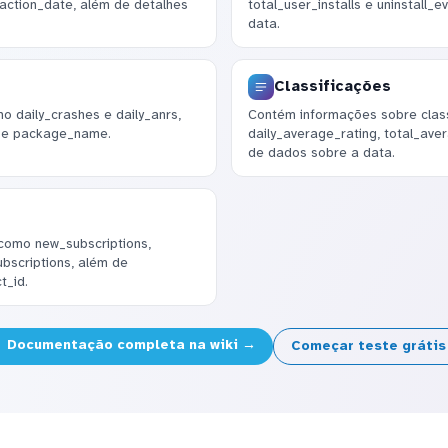
action_date, além de detalhes
total_user_installs e uninstall_
data.
Classificações
o daily_crashes e daily_anrs,
Contém informações sobre classi
a e package_name.
daily_average_rating, total_av
de dados sobre a data.
como new_subscriptions,
ubscriptions, além de
t_id.
Documentação completa na wiki →
Começar teste gráti