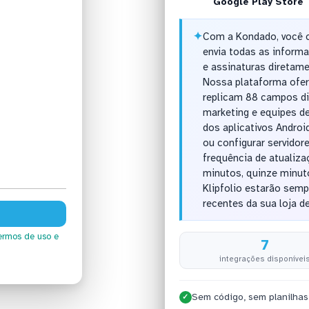
Google Play Store
✦
Com a Kondado, você c
envia todas as informa
e assinaturas diretame
Nossa plataforma ofer
replicam 88 campos di
marketing e equipes 
dos aplicativos Androi
ou configurar servidor
frequência de atualiza
minutos, quinze minut
Klipfolio estarão sem
recentes da sua loja d
ermos de uso
e
7
integrações disponívei
Sem código, sem planilhas
✓