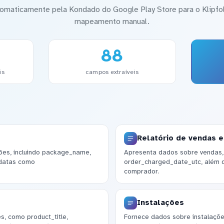
utomaticamente pela Kondado do Google Play Store para o Klipf
mapeamento manual.
88
is
campos extraíveis
Relatório de vendas 
ões, incluindo package_name,
Apresenta dados sobre vendas, 
 datas como
order_charged_date_utc, além 
comprador.
Instalações
s, como product_title,
Fornece dados sobre instalações,