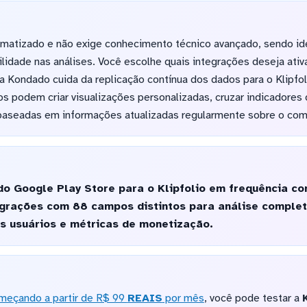
matizado e não exige conhecimento técnico avançado, sendo id
idade nas análises. Você escolhe quais integrações deseja ativ
 a Kondado cuida da replicação contínua dos dados para o Klipfo
os podem criar visualizações personalizadas, cruzar indicadores
baseadas em informações atualizadas regularmente sobre o com
o Google Play Store para o Klipfolio em frequência con
tegrações com 88 campos distintos para análise compl
os usuários e métricas de monetização.
meçando a partir de R$ 99
REAIS
por mês
, você pode testar a