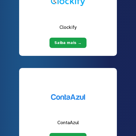
Clockify
Saiba mais →
ContaAzul