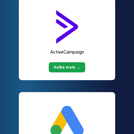
ActiveCampaign
Saiba mais →