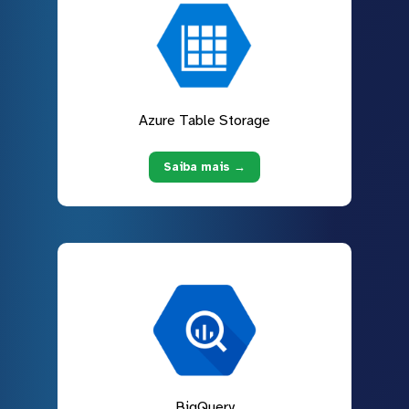
Azure Table Storage
Saiba mais →
BigQuery