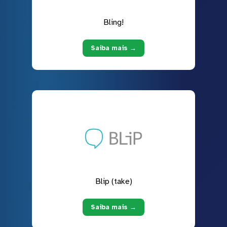
Bling!
Saiba mais →
Blip (take)
Saiba mais →