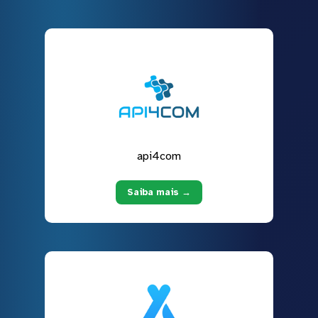
api4com
Saiba mais →