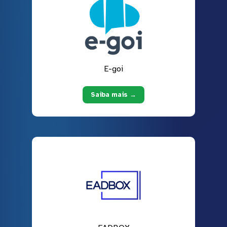
E-goi
Saiba mais →