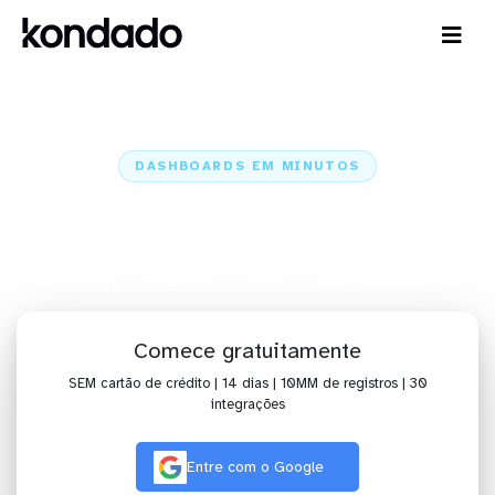
DASHBOARDS EM MINUTOS
Dashboard da Zeeng no Klipfolio
em minutos
Home
Conectores
Zeeng
Zeeng + Klipfolio
Comece gratuitamente
SEM cartão de crédito | 14 dias | 10MM de registros | 30
integrações
Entre com o Google