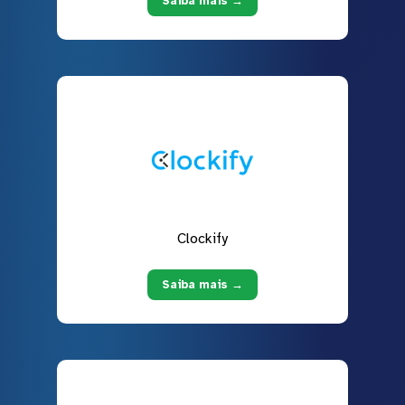
Saiba mais →
Clockify
Saiba mais →