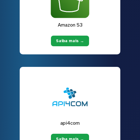
Amazon S3
Saiba mais →
api4com
Saiba mais →