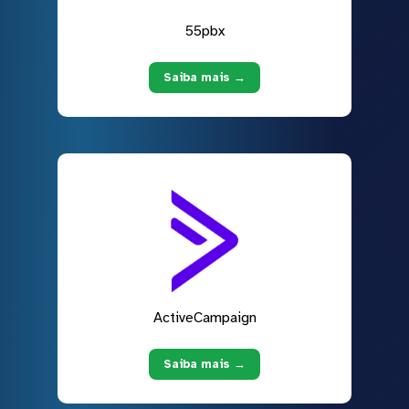
55pbx
Saiba mais →
ActiveCampaign
Saiba mais →