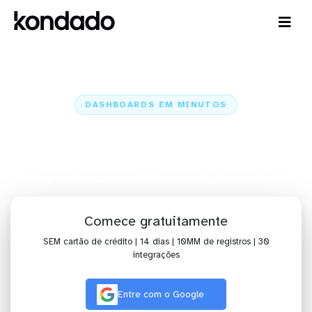
DASHBOARDS EM MINUTOS
Dashboard do SQLServer no
Klipfolio em minutos
Home
Conectores
SQLServer
SQLServer + Klipfolio
Comece gratuitamente
SEM cartão de crédito | 14 dias | 10MM de registros | 30
integrações
Entre com o Google