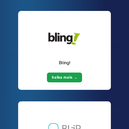
Bling!
Saiba mais →