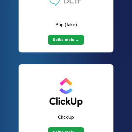
Blip (take)
Saiba mais →
ClickUp