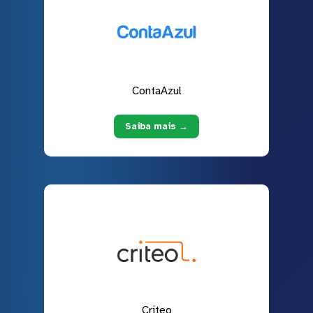
ContaAzul
Saiba mais →
Criteo