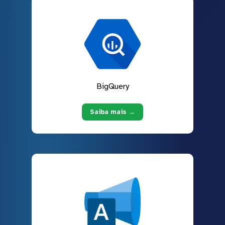
BigQuery
Saiba mais →