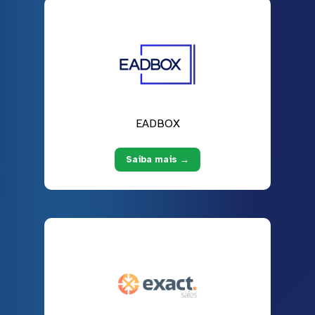
EADBOX
Saiba mais →