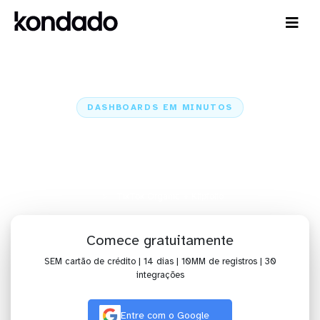
DASHBOARDS EM MINUTOS
Dashboard do TikTok Organic no
Klipfolio em minutos
Home
Conectores
TikTok Organic
TikTok Organic + Klipfolio
Comece gratuitamente
SEM cartão de crédito | 14 dias | 10MM de registros | 30
integrações
Entre com o Google