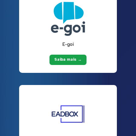
E-goi
Saiba mais →