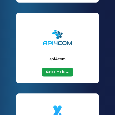
api4com
Saiba mais →