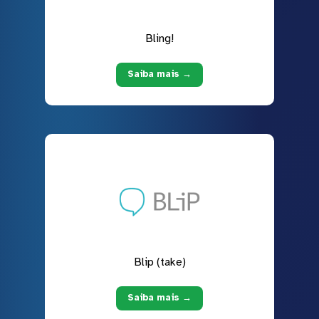
Bling!
Saiba mais →
Blip (take)
Saiba mais →