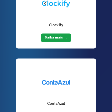
Clockify
Saiba mais →
ContaAzul