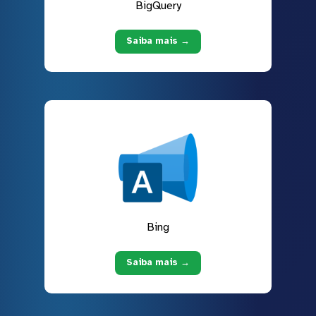
BigQuery
Saiba mais →
Bing
Saiba mais →