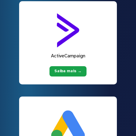
ActiveCampaign
Saiba mais →