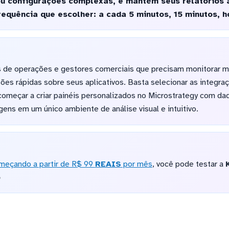
ou configurações complexas, e mantém seus relatórios 
quência que escolher: a cada 5 minutos, 15 minutos, ho
s de operações e gestores comerciais que precisam monitorar mé
es rápidas sobre seus aplicativos. Basta selecionar as integra
começar a criar painéis personalizados no Microstrategy com da
gens em um único ambiente de análise visual e intuitivo.
meçando a partir de R$ 99
REAIS
por mês
, você pode testar a
o