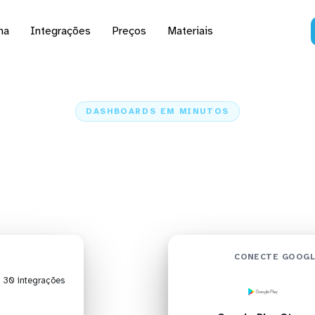
na
Integrações
Preços
Materiais
DASHBOARDS EM MINUTOS
oard do Google Play St
icrostrategy em minut
ome
Conectores
Google Play Store
Google Play Store + Microstrat
CONECTE GOOGL
| 30 integrações