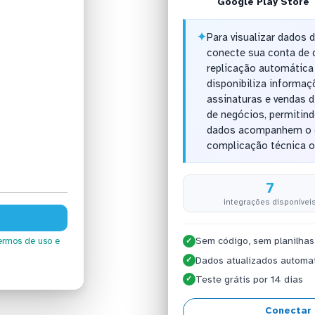
Google Play Store
✦
Para visualizar dados 
conecte sua conta de 
replicação automática
disponibiliza informaç
assinaturas e vendas d
de negócios, permitind
dados acompanhem o d
complicação técnica o
7
integrações disponívei
Sem código, sem planilhas
ermos de uso
e
✓
Dados atualizados automa
✓
Teste grátis por 14 dias
✓
Conectar 