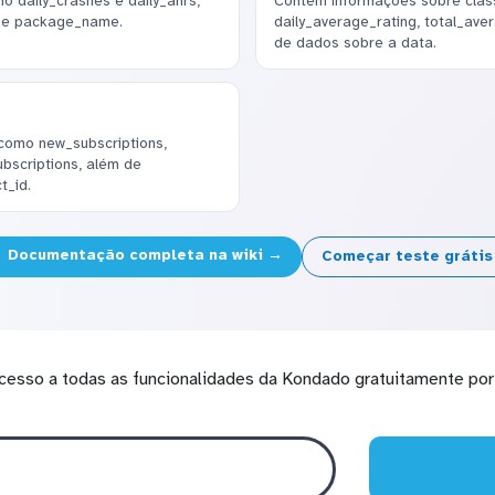
o daily_crashes e daily_anrs,
Contém informações sobre classi
a e package_name.
daily_average_rating, total_av
de dados sobre a data.
como new_subscriptions,
ubscriptions, além de
t_id.
Documentação completa na wiki →
Começar teste gráti
cesso a todas as funcionalidades da Kondado gratuitamente por 