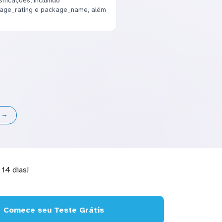
ficações, incluindo
erage_rating e package_name, além
s →
14 dias!
Comece seu Teste Grátis