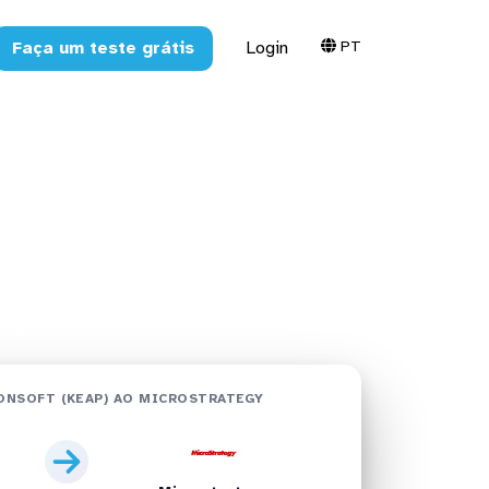
PT
Faça um teste grátis
Login
eap) no
os
tegy
ONSOFT (KEAP) AO MICROSTRATEGY