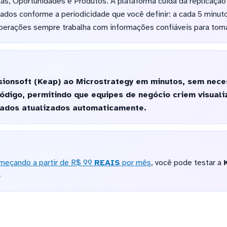
s, Oportunidades e Produtos. A plataforma cuida da replicaçã
ados conforme a periodicidade que você definir: a cada 5 minutos
perações sempre trabalha com informações confiáveis para toma
sionsoft (Keap) ao Microstrategy em minutos, sem nec
ódigo, permitindo que equipes de negócio criem visual
ados atualizados automaticamente.
meçando a partir de R$ 99
REAIS
por mês
, você pode testar a
o