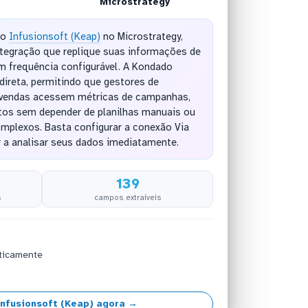
Microstrategy
do
Infusionsoft (Keap)
no Microstrategy,
ntegração que replique suas informações de
m frequência configurável. A Kondado
ireta, permitindo que gestores de
e vendas acessem métricas de campanhas,
tos sem depender de planilhas manuais ou
mplexos. Basta configurar a conexão Via
a analisar seus dados imediatamente.
139
s
campos extraíveis
ticamente
nfusionsoft (Keap) agora →