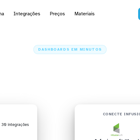
na
Integrações
Preços
Materiais
DASHBOARDS EM MINUTOS
ard do Infusionsoft (K
icrostrategy em minut
me
Conectores
Infusionsoft (Keap)
Infusionsoft (Keap) + Microstra
CONECTE INFUSI
| 30 integrações