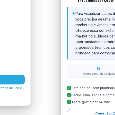
Infusionsoft (Keap)
✦
Para visualizar dados 
você precisa de uma i
marketing e vendas co
oferece essa conexão d
marketing e líderes d
oportunidades e produ
processos técnicos co
Kondado para começar 
5
integrações disponívei
Sem código, sem planilhas
ermos de uso
e
✓
Dados atualizados automa
✓
Teste grátis por 14 dias
✓
Conectar I