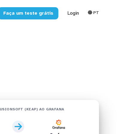
PT
Faça um teste grátis
Login
eap) no
na
USIONSOFT (KEAP) AO GRAFANA