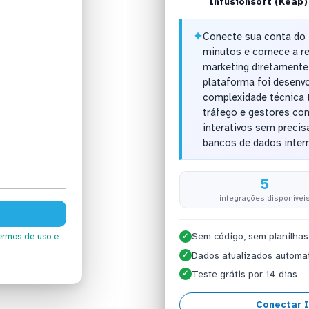
Infusionsoft (Keap)
✦
Conecte sua conta do
minutos e comece a re
marketing diretamente
plataforma foi desenv
complexidade técnica t
tráfego e gestores com
interativos sem precisa
bancos de dados inter
5
integrações disponívei
Sem código, sem planilhas
ermos de uso
e
✓
Dados atualizados automa
✓
Teste grátis por 14 dias
✓
Conectar I