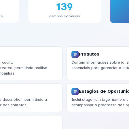
139
is
campos extraíveis
Produtos
_count,
Contém informações sobre id, s
eated, permitindo análise
essenciais para gerenciar o cat
mpanhas.
Estágios de Oportuni
description, permitindo a
Inclui stage_id, stage_name e 
z dos contatos.
acompanhar o progresso das op