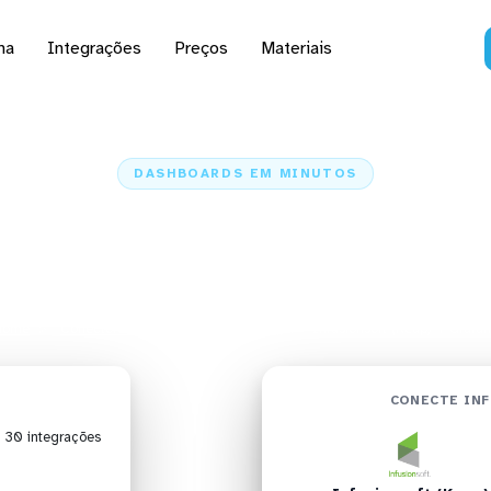
na
Integrações
Preços
Materiais
DASHBOARDS EM MINUTOS
ard do Infusionsoft (K
Grafana em minutos
Home
Conectores
Infusionsoft (Keap)
Infusionsoft (Keap) + Grafa
CONECTE INF
| 30 integrações