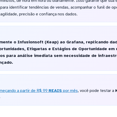
 minutos, de hora em hora ou diariamente. Isso garante que su
 para identificar tendências de vendas, acompanhar o funil de op
gilidade, precisão e confiança nos dados.
mente o Infusionsoft (Keap) ao Grafana, replicando da
rtunidades, Etiquetas e Estágios de Oportunidade em
os para análise imediata sem necessidade de infraestr
nçado.
meçando a partir de R$ 99
REAIS
por mês
, você pode testar a
o