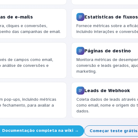
as de e-mails
Estatísticas de fluxo
ra, cliques e conversões,
Fornece métricas sobre a eficá
penho das campanhas de email.
incluindo interações e conversõ
Páginas de destino
avés de campos como email,
Monitora métricas de desempen
o análise de conversões e
conversão e leads gerados, aj
marketing.
Leads de Webhook
m pop-ups, incluindo métricas
Coleta dados de leads através 
e fechamento, para avaliar a
como email, nome e origem do tr
dados.
Documentação completa na wiki →
Começar teste gráti