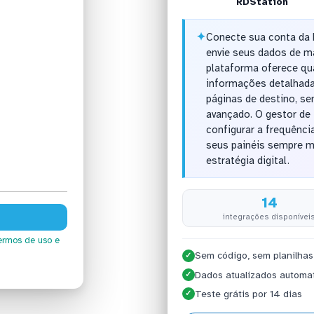
RDStation
✦
Conecte sua conta da
envie seus dados de m
plataforma oferece qua
informações detalhada
páginas de destino, s
avançado. O gestor de 
configurar a frequênci
seus painéis sempre m
estratégia digital.
14
integrações disponívei
ermos de uso
e
Sem código, sem planilhas
✓
Dados atualizados automa
✓
Teste grátis por 14 dias
✓