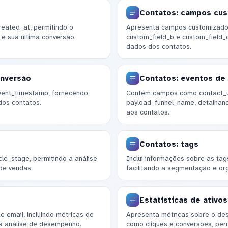
Contatos: campos cu
reated_at, permitindo o
Apresenta campos customizado
 sua última conversão.
custom_field_b e custom_field_
dados dos contatos.
onversão
Contatos: eventos de
event_timestamp, fornecendo
Contém campos como contact_uu
dos contatos.
payload_funnel_name, detalhan
aos contatos.
Contatos: tags
ycle_stage, permitindo a análise
Inclui informações sobre as ta
de vendas.
facilitando a segmentação e or
Estatísticas de ativo
email, incluindo métricas de
Apresenta métricas sobre o de
ra análise de desempenho.
como cliques e conversões, perm