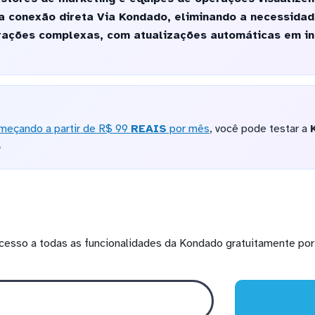
a conexão direta Via Kondado, eliminando a necessida
urações complexas, com atualizações automáticas em in
meçando a partir de R$ 99
REAIS
por mês
, você pode testar a
o
cesso a todas as funcionalidades da Kondado gratuitamente por 