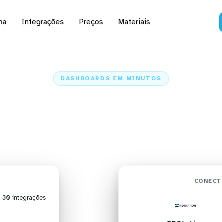
na
Integrações
Preços
Materiais
DASHBOARDS EM MINUTOS
rd do RDStation no Gr
minutos
Home
Conectores
RDStation
RDStation + Grafana
CONECT
| 30 integrações