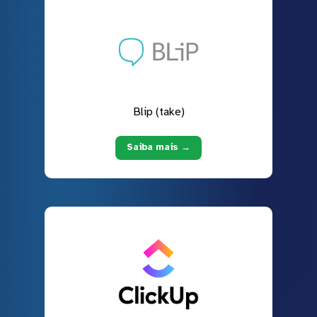
Blip (take)
Saiba mais →