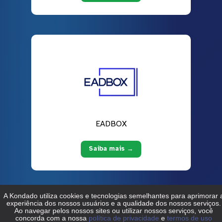
EADBOX
Saiba mais →