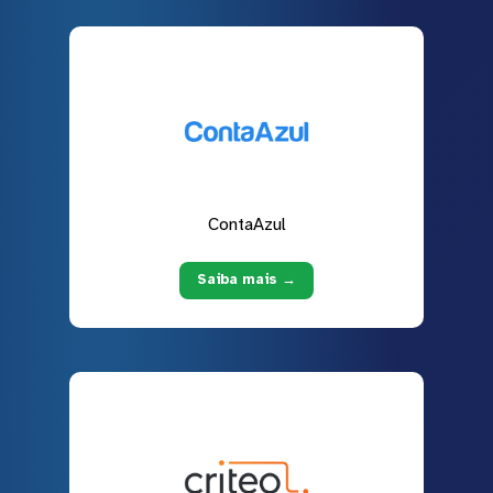
ContaAzul
Saiba mais →