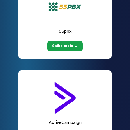
55pbx
Saiba mais →
ActiveCampaign