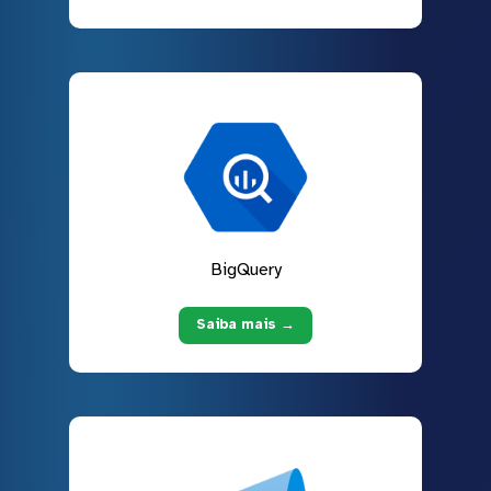
BigQuery
Saiba mais →