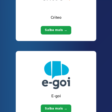
Criteo
Saiba mais →
E-goi
Saiba mais →