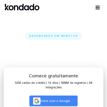
DASHBOARDS EM MINUTOS
Dashboard do RDStation no
Tableau em minutos
Home
Conectores
RDStation
RDStation + Tableau
Comece gratuitamente
SEM cartão de crédito | 14 dias | 10MM de registros | 30
integrações
Entre com o Google