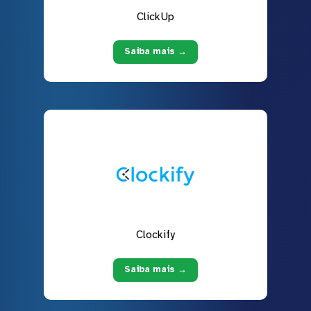
ClickUp
Saiba mais →
Clockify
Saiba mais →