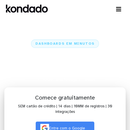
DASHBOARDS EM MINUTOS
Dashboard do Azure Table
Storage no Tableau em minutos
Home
Conectores
Azure Table Storage
Azure Table Storage + Tableau
Comece gratuitamente
SEM cartão de crédito | 14 dias | 10MM de registros | 30
integrações
Entre com o Google