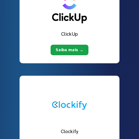
ClickUp
Saiba mais →
Clockify