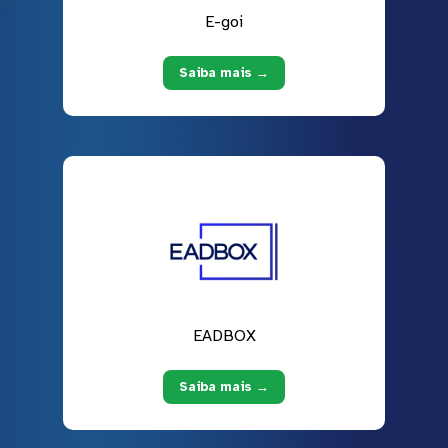
E-goi
Saiba mais →
EADBOX
Saiba mais →