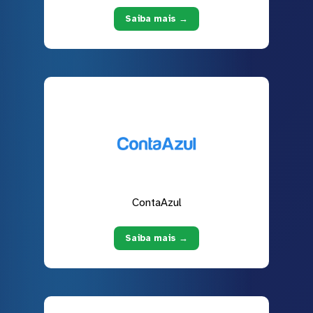
Saiba mais →
ContaAzul
Saiba mais →