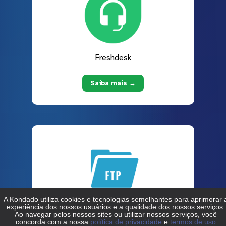
Freshdesk
Saiba mais →
FTP