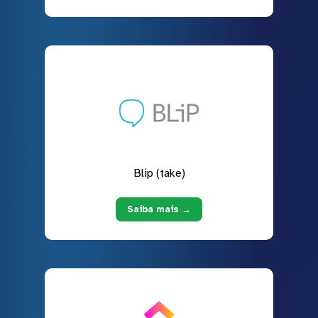
Blip (take)
Saiba mais →