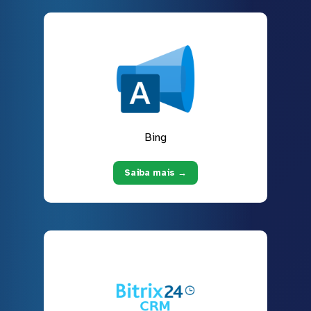
Bing
Saiba mais →