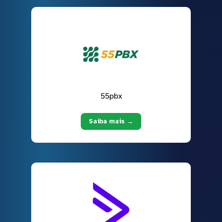
55pbx
Saiba mais →