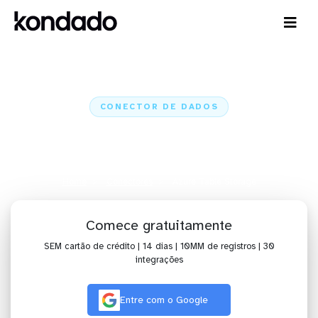
CONECTOR DE DADOS
Conecte o Azure Table Storage a
IA, dashboards, planilhas e ETL
Home
Conectores
Azure Table Storage
Comece gratuitamente
SEM cartão de crédito | 14 dias | 10MM de registros | 30
integrações
Entre com o Google