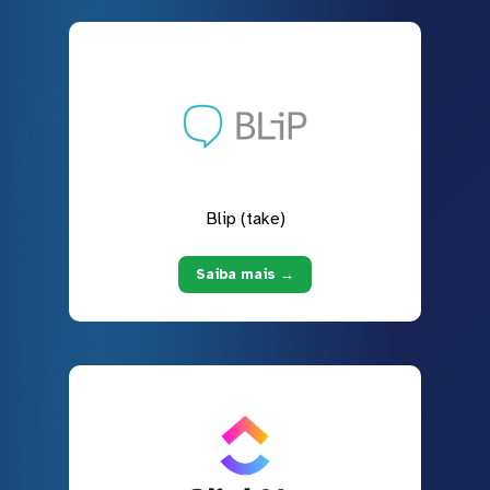
Blip (take)
Saiba mais →