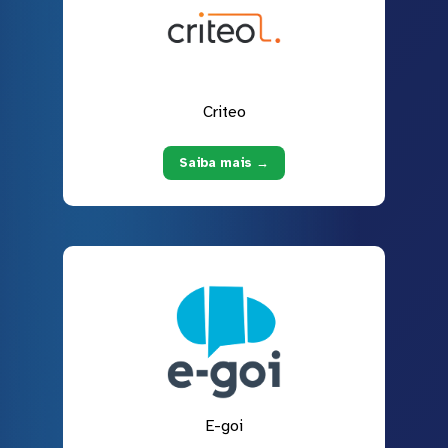
Criteo
Saiba mais →
E-goi