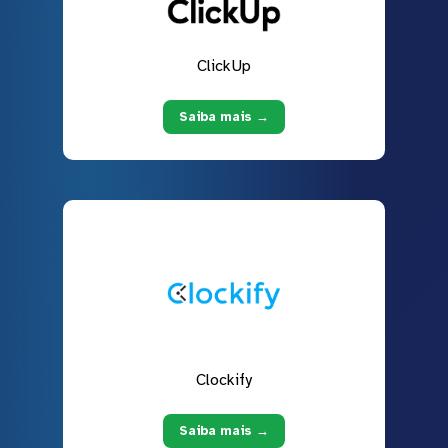
ClickUp
Saiba mais →
Clockify
Saiba mais →