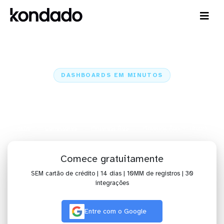
DASHBOARDS EM MINUTOS
Dashboard do Pinterest Ads no
Tableau em minutos
Home
Conectores
Pinterest Ads
Pinterest Ads + Tableau
Comece gratuitamente
SEM cartão de crédito | 14 dias | 10MM de registros | 30
integrações
Entre com o Google