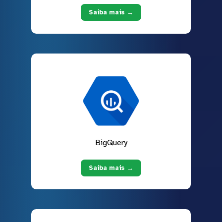
Saiba mais →
BigQuery
Saiba mais →