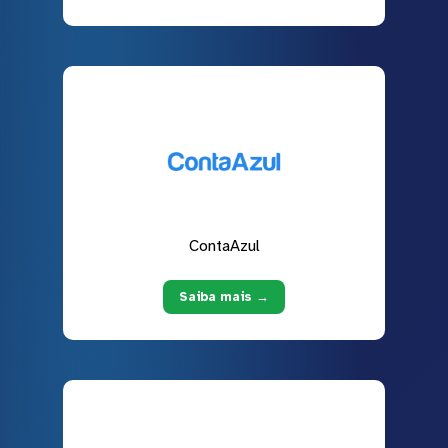
ContaAzul
Saiba mais →