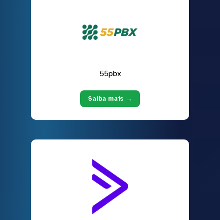
55pbx
Saiba mais →