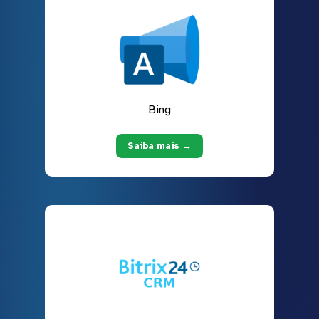
Bing
Saiba mais →