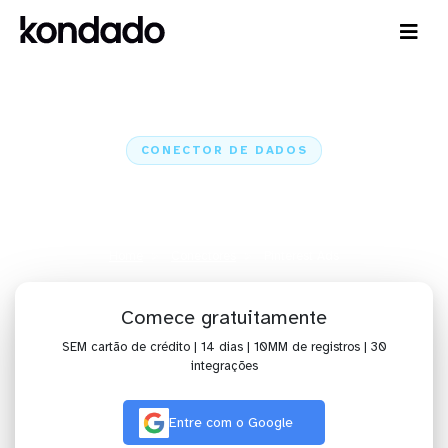
CONECTOR DE DADOS
Conecte o Pinterest Ads a IA,
dashboards, planilhas e ETL
Home
Conectores
Pinterest Ads
Comece gratuitamente
SEM cartão de crédito | 14 dias | 10MM de registros | 30
integrações
Entre com o Google