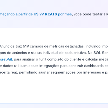
meçando a partir de R$ 99
REAIS
por mês
, você pode testar a
o
úncios traz 619 campos de métricas detalhadas, incluindo imp
s de anúncios e status individual de cada criativo. No SQL Ser
tgreSQL
para analisar o funil completo do cliente e calcular métr
de dados utilizam essas integrações para construir dashboards c
eceita real, permitindo ajustar segmentações por interesses e