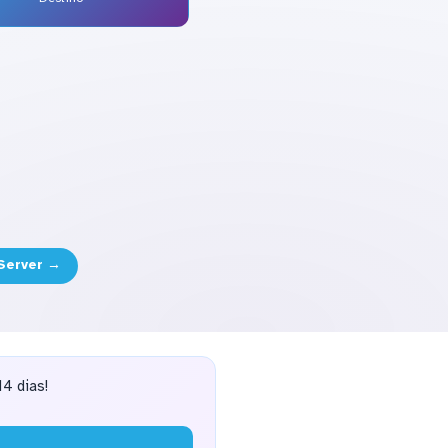
 Server →
4 dias!