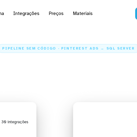
na
Integrações
Preços
Materiais
PIPELINE SEM CÓDIGO · PINTEREST ADS → SQL SERVER
dados do Pinterest Ads 
Server
me
Conectores
Pinterest Ads
Integração Pinterest Ads + SQL Ser
| 30 integrações