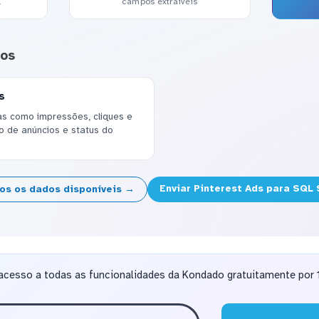
l
campos extraíveis
dos
s
s como impressões, cliques e
o de anúncios e status do
Enviar Pinterest Ads para SQL
dos os dados disponíveis →
acesso a todas as funcionalidades da Kondado gratuitamente por 1