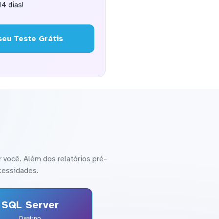
4 dias!
eu Teste Grátis
 você. Além dos relatórios pré-
cessidades.
SQL Server
Destino