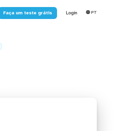
PT
Faça um teste grátis
Login
para o SQL
ver