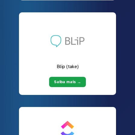
Blip (take)
Saiba mais →