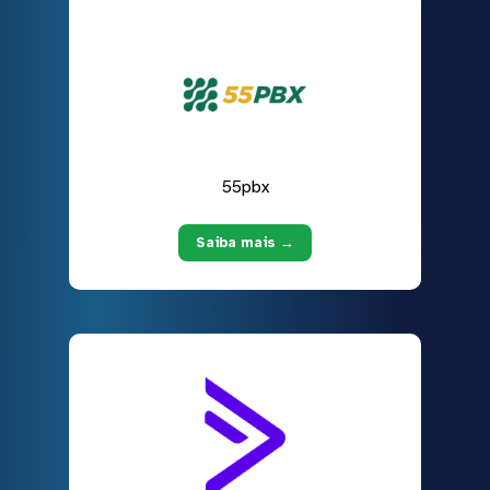
55pbx
Saiba mais →