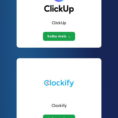
ClickUp
Saiba mais →
Clockify