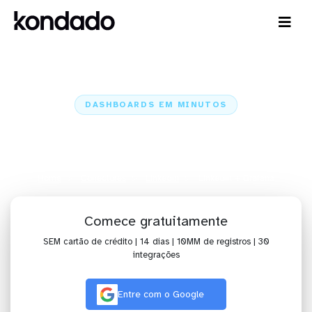
DASHBOARDS EM MINUTOS
Dashboard do Linkedin no
Grafana em minutos
Home
Conectores
Linkedin
Linkedin + Grafana
Comece gratuitamente
SEM cartão de crédito | 14 dias | 10MM de registros | 30
integrações
Entre com o Google