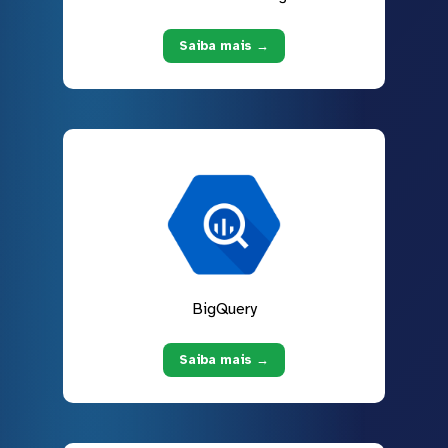
Saiba mais →
BigQuery
Saiba mais →