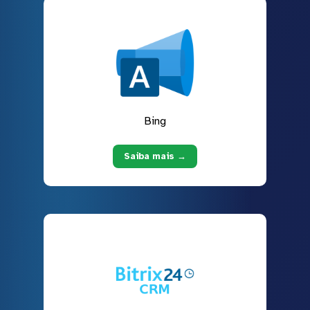
Bing
Saiba mais →