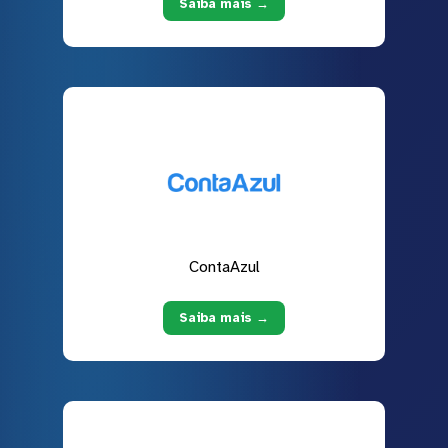
Saiba mais →
ContaAzul
Saiba mais →