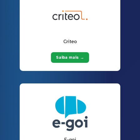
Criteo
Saiba mais →
E-goi