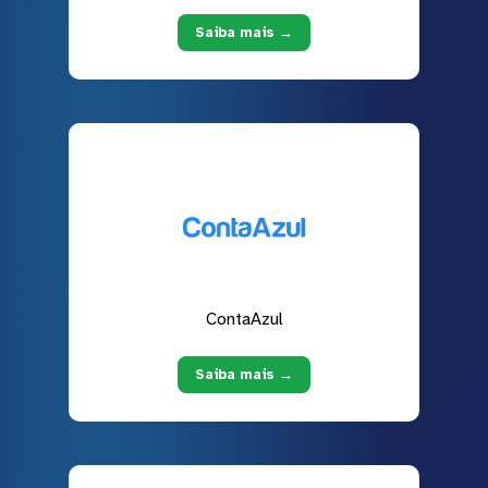
Saiba mais →
ContaAzul
Saiba mais →