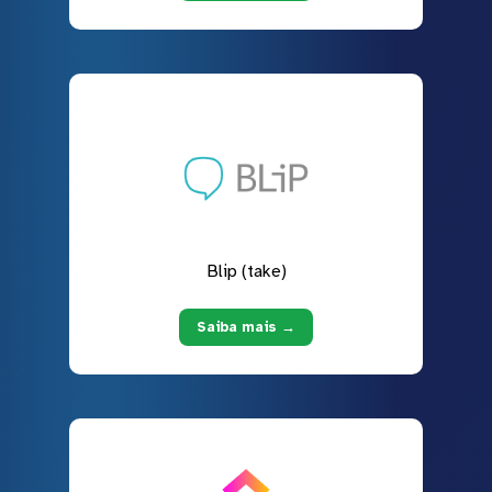
Blip (take)
Saiba mais →