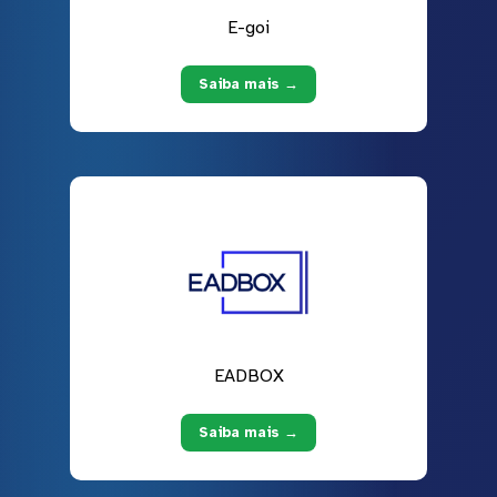
E-goi
Saiba mais →
EADBOX
Saiba mais →