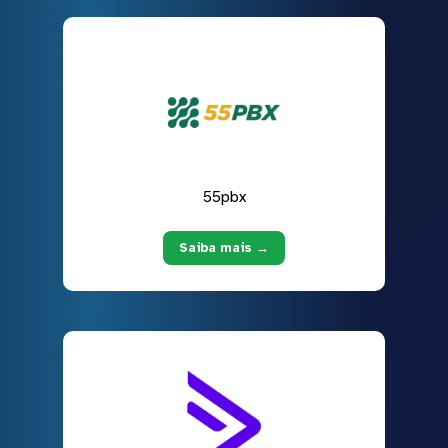
55pbx
Saiba mais →