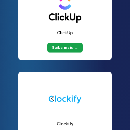
ClickUp
Saiba mais →
Clockify