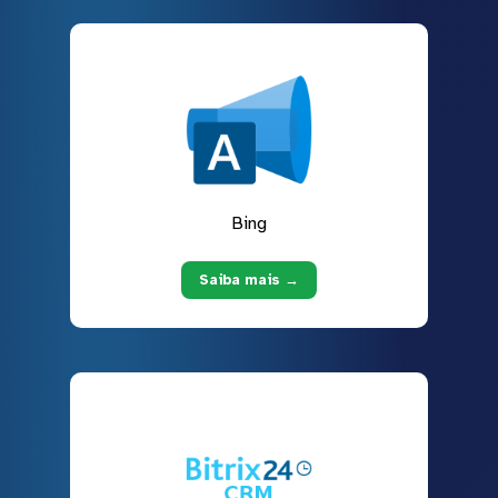
Bing
Saiba mais →