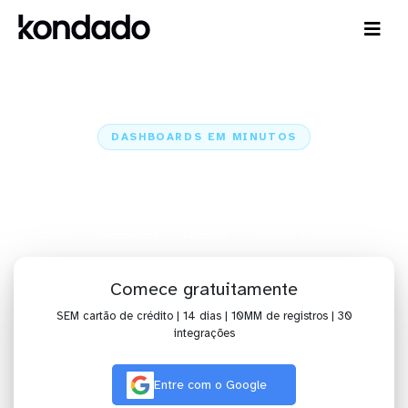
DASHBOARDS EM MINUTOS
Dashboard do Linkedin no
BIMachine em minutos
Home
Conectores
Linkedin
Linkedin + BIMachine
Comece gratuitamente
SEM cartão de crédito | 14 dias | 10MM de registros | 30
integrações
Entre com o Google