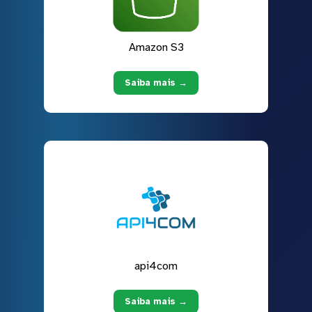
Amazon S3
Saiba mais →
api4com
Saiba mais →