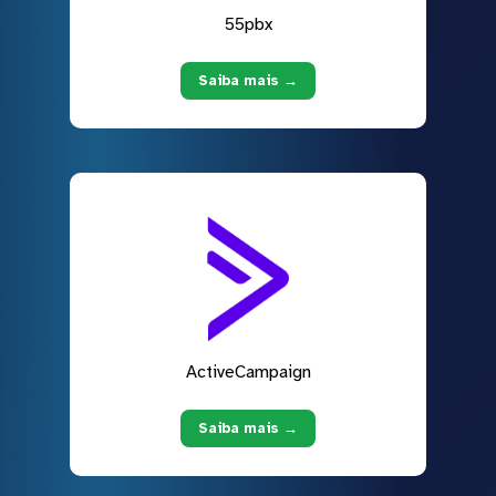
55pbx
Saiba mais →
ActiveCampaign
Saiba mais →