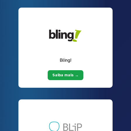
Bling!
Saiba mais →