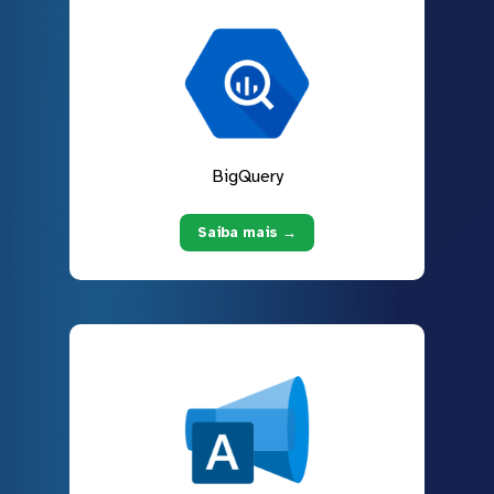
BigQuery
Saiba mais →