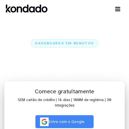
DASHBOARDS EM MINUTOS
Dashboard do Exact Sales no
BIMachine em minutos
Home
Conectores
Exact Sales
Exact Sales + BIMachine
Comece gratuitamente
SEM cartão de crédito | 14 dias | 10MM de registros | 30
integrações
Entre com o Google