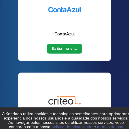
ContaAzul
Saiba mais →
Criteo