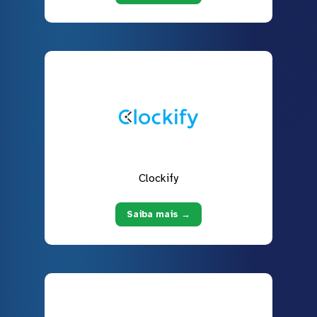
Clockify
Saiba mais →