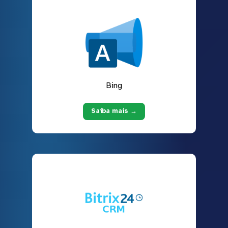
Bing
Saiba mais →