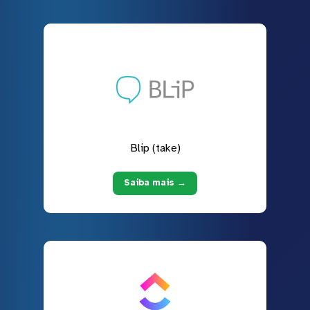
Blip (take)
Saiba mais →