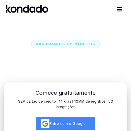
DASHBOARDS EM MINUTOS
Dashboard do Pipefy no
BIMachine em minutos
Home
Conectores
Pipefy
Pipefy + BIMachine
Comece gratuitamente
SEM cartão de crédito | 14 dias | 10MM de registros | 30
integrações
Entre com o Google