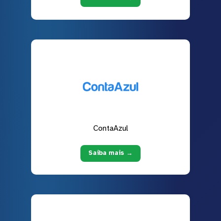
ContaAzul
Saiba mais →