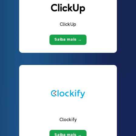
ClickUp
Saiba mais →
Clockify
Saiba mais →