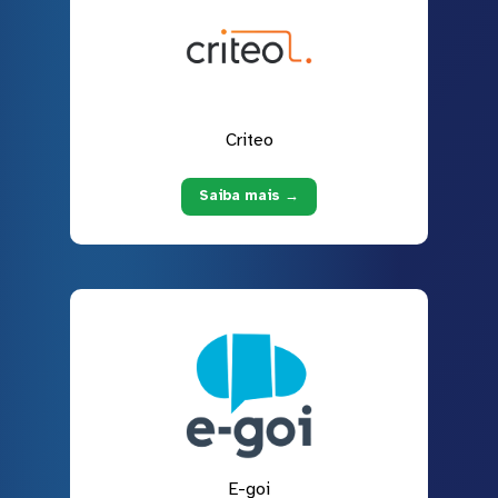
Criteo
Saiba mais →
E-goi