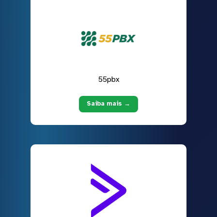
55pbx
Saiba mais →