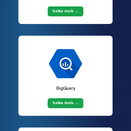
Saiba mais →
BigQuery
Saiba mais →